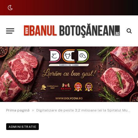
»
Prima pagină
Digitalizare de peste 3,2 milioane lei la Spitalul Municipal Dorohoi, cu fonduri prin PNRR
ADMINISTRATIE