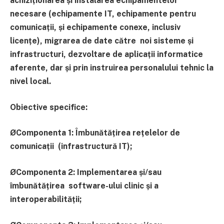
achiziționarea și instalarea echipamentelor
necesare (echipamente IT, echipamente pentru
comunicații, și
echipamente conexe, inclusiv
licențe), migrarea de date către
noi sisteme și
infrastructuri, dezvoltare de aplicații informatice
aferente, dar și prin instruirea personalului tehnic la
nivel local.
Obiective specifice:
ØComponenta 1: Îmbunătățirea rețelelor de
comunicații
(infrastructură IT);
ØComponenta 2: Implementarea și/sau
îmbunătățirea
software-ului clinic și a
interoperabilității;