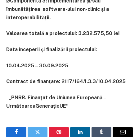
ØComponenta 3: Implementarea și/sau
îmbunătățirea
software-ului non-clinic și a
interoperabilității.
Valoarea totală a proiectului: 3.232.575,50 lei
Data începerii şi finalizării proiectului:
10.04.2025 – 30.09.2025
Contract de finanţare: 2117/164/I.3.3/10.04.2025
„PNRR. Finanţat de Uniunea Europeană –
UrmătoareaGeneraţieUE”
Facebook
Twitter
Pinterest
LinkedIn
Tumblr
Email