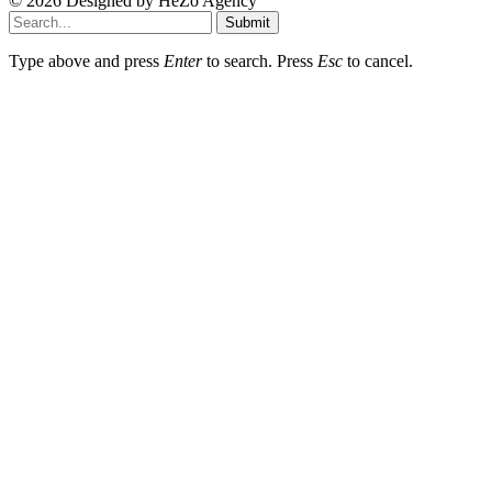
© 2026 Designed by
HeZo Agency
Submit
Type above and press
Enter
to search. Press
Esc
to cancel.