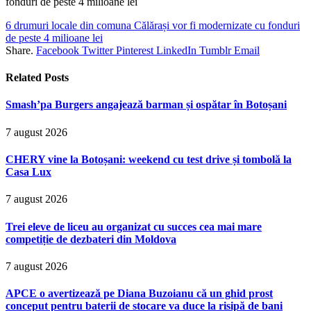
6 drumuri locale din comuna Călărași vor fi modernizate cu fonduri
de peste 4 milioane lei
Share.
Facebook
Twitter
Pinterest
LinkedIn
Tumblr
Email
Related
Posts
Smash’pa Burgers angajează barman și ospătar în Botoșani
7 august 2026
CHERY vine la Botoșani: weekend cu test drive și tombolă la
Casa Lux
7 august 2026
Trei eleve de liceu au organizat cu succes cea mai mare
competiție de dezbateri din Moldova
7 august 2026
APCE o avertizează pe Diana Buzoianu că un ghid prost
conceput pentru baterii de stocare va duce la risipă de bani