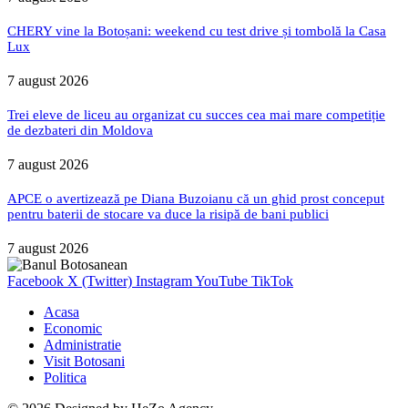
CHERY vine la Botoșani: weekend cu test drive și tombolă la Casa
Lux
7 august 2026
Trei eleve de liceu au organizat cu succes cea mai mare competiție
de dezbateri din Moldova
7 august 2026
APCE o avertizează pe Diana Buzoianu că un ghid prost conceput
pentru baterii de stocare va duce la risipă de bani publici
7 august 2026
Facebook
X (Twitter)
Instagram
YouTube
TikTok
Acasa
Economic
Administratie
Visit Botosani
Politica