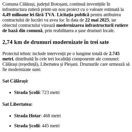
Comuna Călărași, județul Botoșani, continuă investițiile în
infrastructura rutieră printr-un nou proiect cu o valoare estimată la
4,49 milioane lei fără TVA
.
Licitația publică
pentru atribuirea
contractului de lucrări va avea loc în data de
22 mai 2025
, iar
obiectul contractului vizează
modernizarea infrastructurii rutiere
de bază din comună
, prin reabilitarea a șase drumuri locale.
2,74 km de drumuri modernizate în trei sate
Proiectul tehnic include intervenții pe o lungime totală de
2.745
metri
, distribuită în cele trei localități componente ale comunei:
Călărași (reședință), Libertatea și Pleșani. Drumurile care urmează să
fie modernizate sunt:
Sat Călărași:
Strada Școlii
: 723 metri
Sat Libertatea:
Strada Hotar
: 468 metri
Strada Școlii
: 445 metri