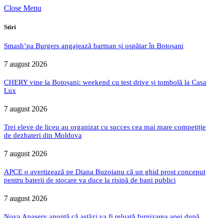
Close Menu
Stiri
Smash’pa Burgers angajează barman și ospătar în Botoșani
7 august 2026
CHERY vine la Botoșani: weekend cu test drive și tombolă la Casa
Lux
7 august 2026
Trei eleve de liceu au organizat cu succes cea mai mare competiție
de dezbateri din Moldova
7 august 2026
APCE o avertizează pe Diana Buzoianu că un ghid prost conceput
pentru baterii de stocare va duce la risipă de bani publici
7 august 2026
Nova Apaserv anunță că astăzi va fi reluată furnizarea apei după