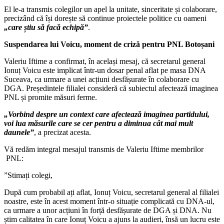
El le-a transmis colegilor un apel la unitate, sinceritate și colaborare,
precizând că își dorește să continue proiectele politice cu oameni
„care știu să facă echipă”
.
Suspendarea lui Voicu, moment de criză pentru PNL Botoșani
Valeriu Iftime a confirmat, în același mesaj, că secretarul general
Ionuț Voicu este implicat într-un dosar penal aflat pe masa DNA
Suceava, ca urmare a unei acțiuni desfășurate în colaborare cu
DGA. Președintele filialei consideră că subiectul afectează imaginea
PNL și promite măsuri ferme.
„Vorbind despre un context care afectează imaginea partidului,
voi lua măsurile care se cer pentru a diminua cât mai mult
daunele”
, a precizat acesta.
Vă redăm integral mesajul transmis de Valeriu Iftime membrilor
PNL:
”Stimați colegi,
După cum probabil ați aflat, Ionuț Voicu, secretarul general al filialei
noastre, este în acest moment într-o situație complicată cu DNA-ul,
ca urmare a unor acțiuni în forță desfășurate de DGA și DNA. Nu
știm calitatea în care Ionuț Voicu a ajuns la audieri, însă un lucru este