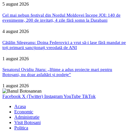
5 august 2026
Cel mai nebun festival din Nordul Moldovei începe JOI: 140 de
evenimente, 200 de invitați, 4 zile fără somn la Darabani
4 august 2026
Cătălin Silegeanu: Doina Federovici a vrut să-i lase fără mandat pe
toți primarii sancționați vreodată de ANI
1 august 2026
Senatorul Ovidiu Jitaru: „Iftime a adus proiecte mari pentru
Botoșani, nu doar asfaltări și podețe”
1 august 2026
Facebook
X (Twitter)
Instagram
YouTube
TikTok
Acasa
Economic
Administratie
Visit Botosani
Politica