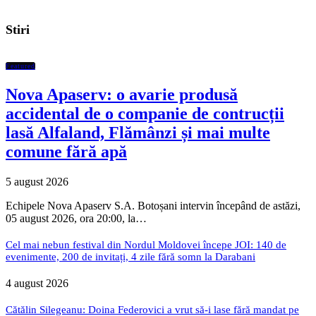
Stiri
Featured
Nova Apaserv: o avarie produsă
accidental de o companie de contrucții
lasă Alfaland, Flămânzi și mai multe
comune fără apă
5 august 2026
Echipele Nova Apaserv S.A. Botoșani intervin începând de astăzi,
05 august 2026, ora 20:00, la…
Cel mai nebun festival din Nordul Moldovei începe JOI: 140 de
evenimente, 200 de invitați, 4 zile fără somn la Darabani
4 august 2026
Cătălin Silegeanu: Doina Federovici a vrut să-i lase fără mandat pe