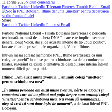
11 aprilie 2025
Niciun comentariu
Facebook
Twitter
LinkedIn
Telegram
Pinterest
Tumblr
Reddit
Email
Share
Facebook
Twitter
LinkedIn
Pinterest
Email
Partidul Național Liberal – Filiala Botoșani traversează o perioadă
tensionată, marcată de ancheta DNA în care este implicat secretarul
general Ionuț Voicu, dar și de acuzații interne de tip „puci politic”,
lansate chiar de președintele organizației, Valeriu Iftime.
Într-un mesaj adresat membrilor PNL, Iftime avertizează că unii
colegi ar „unelti” în culise pentru schimbarea sa de la conducerea
filialei, sugerând că există o tentativă de destabilizare internă într-un
moment dificil pentru partid.
Iftime: „Am auzit multe zvonuri… anumiți colegi ”uneltesc”
pentru schimbarea mea”
„În ultima perioadă am auzit multe zvonuri, bârfe pe alocuri și
comentarii care mi-au plăcut mai puțin despre cum anumiți colegi
‘uneltesc’ pentru schimbarea mea. Nu vreau să nominalizez…
aleg să cred că sunt doar ieșiri de moment”
, a declarat liderul PNL
Botoșani.