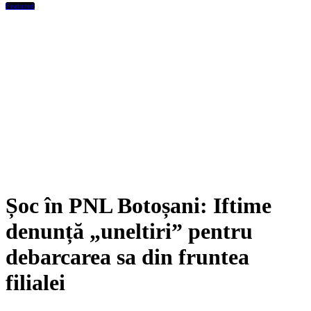
Featured
Șoc în PNL Botoșani: Iftime
denunță „uneltiri” pentru
debarcarea sa din fruntea
filialei