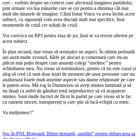
cert – vorbim despre un context care afectează imaginea partidului,
prin urmare voi lua măsurile care se cer pentru a diminua cât mai
mult din daunele de imagine. Când Ionuț Voicu va avea închis acest
subiect, cu siguranță vom avea discuții mult mai specifice, însă
momentele de criză cer soluții de criză.
Voi convoca un BPJ pentru ziua de joi, însă se va reveni ulterior pe
acest subiect.
În plan secund, mai vreau să semnalez un aspect. În ultima perioadă
am auzit multe zvonuri, bârfe pe alocuri și comentarii care mi-au
plăcut mai puțin despre cum anumiți colegi “uneltesc” pentru
schimbarea mea. Nu vreau să nominalizez, pentru că nu este cazul și
aleg să cred că sunt doar ieșiri de moment ale unor persoane care nu
analizează foarte mult anumite aspecte sau daune relaționale pe care
le putem avea. Mă rog la Dumnezeu să aveți mintea luminată și să
nu lăsați ca astfel de gânduri total neproductive să vă acapareze
mintea. Sunt multe lucruri de făcut în partid pe care vreau să le fac
cu oameni sinceri, transparenți și care știu să facă echipă cu mine.
Va mulțumesc!”
Șoc în PNL Botoșani: Iftime denunță „uneltiri” pentru debarcarea sa