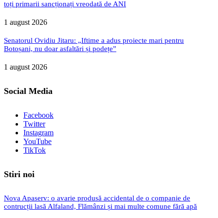
toți primarii sancționați vreodată de ANI
1 august 2026
Senatorul Ovidiu Jitaru: „Iftime a adus proiecte mari pentru
Botoșani, nu doar asfaltări și podețe”
1 august 2026
Social Media
Facebook
Twitter
Instagram
YouTube
TikTok
Stiri noi
Nova Apaserv: o avarie produsă accidental de o companie de
contrucții lasă Alfaland, Flămânzi și mai multe comune fără apă