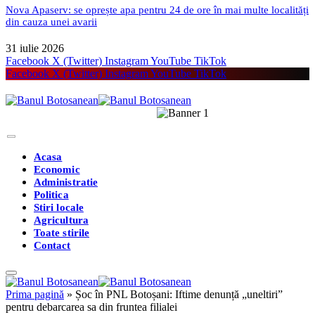
Nova Apaserv: se oprește apa pentru 24 de ore în mai multe localități
din cauza unei avarii
31 iulie 2026
Facebook
X (Twitter)
Instagram
YouTube
TikTok
Facebook
X (Twitter)
Instagram
YouTube
TikTok
Acasa
Economic
Administratie
Politica
Stiri locale
Agricultura
Toate stirile
Contact
Prima pagină
»
Șoc în PNL Botoșani: Iftime denunță „uneltiri”
pentru debarcarea sa din fruntea filialei