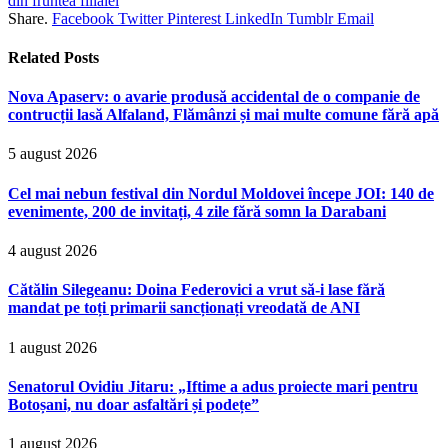
din fruntea filialei
Share.
Facebook
Twitter
Pinterest
LinkedIn
Tumblr
Email
Related
Posts
Nova Apaserv: o avarie produsă accidental de o companie de
contrucții lasă Alfaland, Flămânzi și mai multe comune fără apă
5 august 2026
Cel mai nebun festival din Nordul Moldovei începe JOI: 140 de
evenimente, 200 de invitați, 4 zile fără somn la Darabani
4 august 2026
Cătălin Silegeanu: Doina Federovici a vrut să-i lase fără
mandat pe toți primarii sancționați vreodată de ANI
1 august 2026
Senatorul Ovidiu Jitaru: „Iftime a adus proiecte mari pentru
Botoșani, nu doar asfaltări și podețe”
1 august 2026