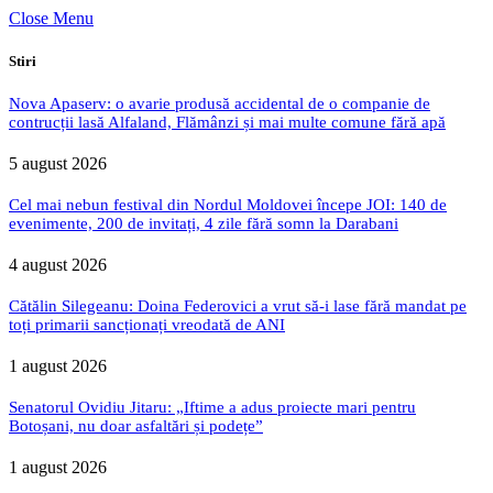
Close Menu
Stiri
Nova Apaserv: o avarie produsă accidental de o companie de
contrucții lasă Alfaland, Flămânzi și mai multe comune fără apă
5 august 2026
Cel mai nebun festival din Nordul Moldovei începe JOI: 140 de
evenimente, 200 de invitați, 4 zile fără somn la Darabani
4 august 2026
Cătălin Silegeanu: Doina Federovici a vrut să-i lase fără mandat pe
toți primarii sancționați vreodată de ANI
1 august 2026
Senatorul Ovidiu Jitaru: „Iftime a adus proiecte mari pentru
Botoșani, nu doar asfaltări și podețe”
1 august 2026