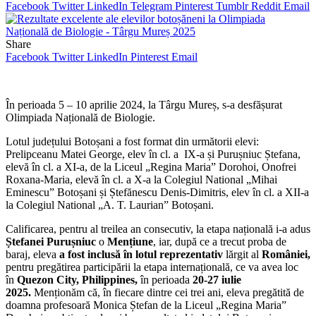
Facebook
Twitter
LinkedIn
Telegram
Pinterest
Tumblr
Reddit
Email
Share
Facebook
Twitter
LinkedIn
Pinterest
Email
În perioada 5 – 10 aprilie 2024, la Târgu Mureș, s-a desfășurat
Olimpiada Națională de Biologie.
Lotul județului Botoșani a fost format din următorii elevi:
Prelipceanu Matei George, elev în cl. a IX-a și Purușniuc Ștefana,
elevă în cl. a XI-a, de la Liceul „Regina Maria” Dorohoi, Onofrei
Roxana-Maria, elevă în cl. a X-a la Colegiul National „Mihai
Eminescu” Botoșani și Ștefănescu Denis-Dimitris, elev în cl. a XII-a
la Colegiul National „A. T. Laurian” Botoșani.
Calificarea, pentru al treilea an consecutiv, la etapa națională i-a adus
Ștefanei Purușniuc
o
Mențiune
, iar, după ce a trecut proba de
baraj, eleva
a fost inclusă în lotul reprezentativ
lărgit al
României,
pentru pregătirea participării la etapa internațională, ce va avea loc
în
Quezon City, Philippines,
în perioada
20-27 iulie
2025.
Menționăm că, în fiecare dintre cei trei ani, eleva pregătită de
doamna profesoară Monica Ștefan de la Liceul „Regina Maria”