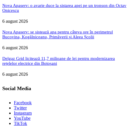
Nova Apaserv: o avarie duce la sistarea apei pe un tronson din Octav
Onicescu
6 august 2026
Nova Apaserv: se sistează apa pentru câteva ore în perimetrul
Bucovina, Kogălniceanu, Primăverii și Aleea Școlii
6 august 2026
Delgaz Grid licitează 11,7 milioane de lei pentru modernizarea
rețelelor electrice din Botoșani
6 august 2026
Social Media
Facebook
Twitter
Instagram
YouTube
TikTok