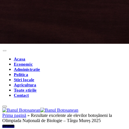
Acasa
Economic
Administratie
Politica
Stiri locale
Agricultura
Toate stirile
Contact
Prima pagină
»
Rezultate excelente ale elevilor botoșăneni la
Olimpiada Națională de Biologie – Târgu Mureș 2025
Featured