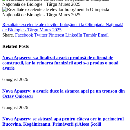
Rezultate excelente ale elevilor botoșăneni la Olimpiada Națională
de Biologie - Târgu Mureș 2025
Share.
Facebook
Twitter
Pinterest
LinkedIn
Tumblr
Email
Related
Posts
Nova Apaserv: s-a finalizat avaria produsă de o firmă de
construcții, iar la reluarea furnizării apei s-a produs o nouă
avarie
6 august 2026
Nova Apaserv: o avarie duce la sistarea apei pe un tronson din
Octav Onicescu
6 august 2026
Nova Apaserv: se sistează apa pentru câteva ore în perimetrul
Bucovina, Kogălniceanu, Primăverii și Aleea Școlii