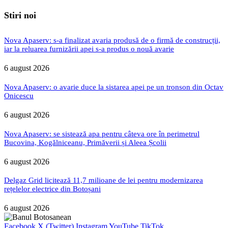
Stiri noi
Nova Apaserv: s-a finalizat avaria produsă de o firmă de construcții,
iar la reluarea furnizării apei s-a produs o nouă avarie
6 august 2026
Nova Apaserv: o avarie duce la sistarea apei pe un tronson din Octav
Onicescu
6 august 2026
Nova Apaserv: se sistează apa pentru câteva ore în perimetrul
Bucovina, Kogălniceanu, Primăverii și Aleea Școlii
6 august 2026
Delgaz Grid licitează 11,7 milioane de lei pentru modernizarea
rețelelor electrice din Botoșani
6 august 2026
Facebook
X (Twitter)
Instagram
YouTube
TikTok