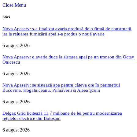
Close Menu
Stiri
Nova Apaserv: s-a finalizat avaria produsă de o firmă de construcții,
iar la reluarea furnizării apei s-a produs o nouă avarie
6 august 2026
Nova Apaserv: o avarie duce la sistarea apei pe un tronson din Octav
Onicescu
6 august 2026
Nova Apaserv: se sistează apa pentru câteva ore în perimetrul
Bucovina, Kogălniceanu, Primăverii și Aleea Școlii
6 august 2026
Delgaz Grid licitează 11,7 milioane de lei pentru modernizarea
rețelelor electrice din Botoșani
6 august 2026