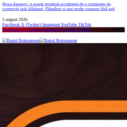
Nova Apaserv: o avarie produsă accidental de o companie de
contrucții lasă Alfaland, Flămânzi și mai multe comune fără apă
5 august 2026
Facebook
X (Twitter)
Instagram
YouTube
TikTok
Facebook
X (Twitter)
Instagram
YouTube
TikTok