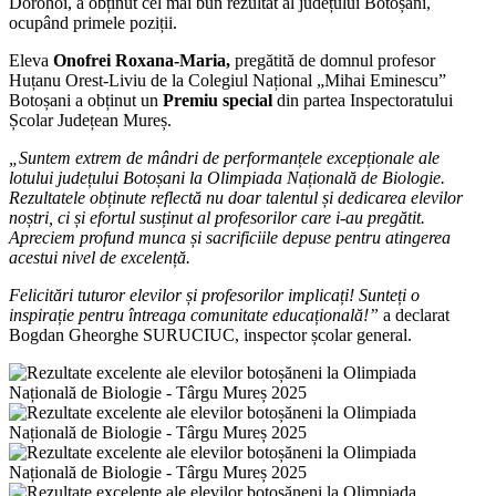
Dorohoi, a obținut cel mai bun rezultat al județului Botoșani,
ocupând primele poziții.
Eleva
Onofrei Roxana-Maria,
pregătită de domnul profesor
Huțanu Orest-Liviu de la Colegiul Național „Mihai Eminescu”
Botoșani a obținut un
Premiu special
din partea Inspectoratului
Școlar Județean Mureș.
„Suntem extrem de mândri de performanțele excepționale ale
lotului județului Botoșani la Olimpiada Națională de Biologie.
Rezultatele obținute reflectă nu doar talentul și dedicarea elevilor
noștri, ci și efortul susținut al profesorilor care i-au pregătit.
Apreciem profund munca și sacrificiile depuse pentru atingerea
acestui nivel de excelență.
Felicitări tuturor elevilor și profesorilor implicați! Sunteți o
inspirație pentru întreaga comunitate educațională!”
a declarat
Bogdan Gheorghe SURUCIUC, inspector școlar general.