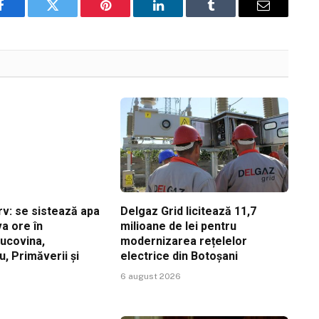
Facebook
Twitter
Pinterest
LinkedIn
Tumblr
Email
v: se sistează apa
Delgaz Grid licitează 11,7
a ore în
milioane de lei pentru
Bucovina,
modernizarea rețelelor
, Primăverii și
electrice din Botoșani
6 august 2026