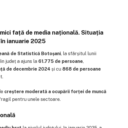
i mici față de media națională. Situația
 în ianuarie 2025
eană de Statistică Botoșani
, la sfârșitul lunii
in județ a ajuns la
61.775 de persoane
,
ață de decembrie 2024
și cu
868 de persoane
t.
 de
creștere moderată a ocupării forței de muncă
 fragil pentru unele sectoare.
ională
mediu brut
la nivelul județului, în ianuarie 2025, a