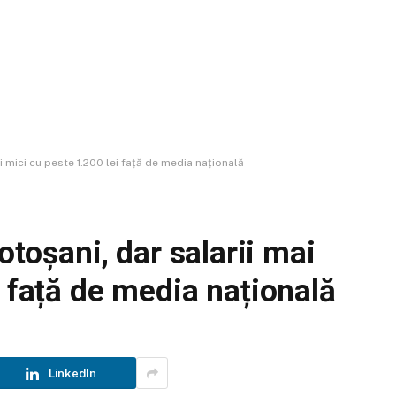
ai mici cu peste 1.200 lei față de media națională
Botoșani, dar salarii mai
i față de media națională
LinkedIn