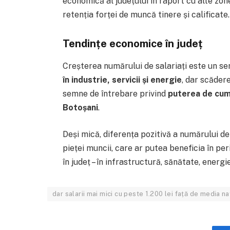
economică al județului în raport cu alte zon
retenția forței de muncă tinere și calificate.
Tendințe economice în județ
Creșterea numărului de salariați este un sem
în industrie, servicii și energie
, dar scăder
semne de întrebare privind
puterea de cu
Botoșani
.
Deși mică, diferența pozitivă a numărului de
pieței muncii, care ar putea beneficia în pe
în județ – în infrastructură, sănătate, energi
dar salarii mai mici cu peste 1.200 lei față de media na