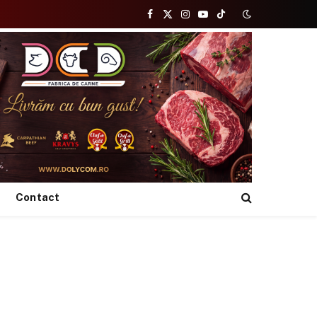
Facebook
X
Instagram
YouTube
TikTok
(Twitter)
Contact