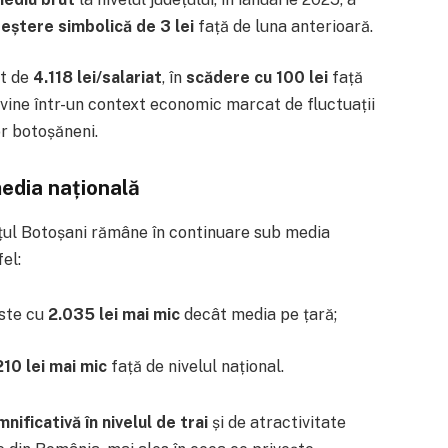
reștere simbolică de 3 lei
față de luna anterioară.
st de
4.118 lei/salariat
, în
scădere cu 100 lei
față
ine într-un context economic marcat de fluctuații
or botoșăneni.
media națională
ețul Botoșani rămâne în continuare sub media
fel:
este cu
2.035 lei mai mic
decât media pe țară;
210 lei mai mic
față de nivelul național.
nificativă în nivelul de trai
și de atractivitate