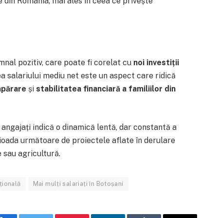
e din România, mai ales în ceea ce privește
nal pozitiv, care poate fi corelat cu
noi investiții
ea salariului mediu net este un aspect care ridică
mpărare
și
stabilitatea financiară a familiilor din
 angajați indică o dinamică lentă, dar constantă a
rioada următoare de proiectele aflate în derulare
e sau agricultură.
țională
Mai mulți salariați în Botoșani