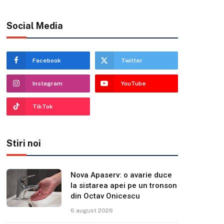
Social Media
Facebook
Twitter
Instagram
YouTube
TikTok
Stiri noi
Nova Apaserv: o avarie duce
la sistarea apei pe un tronson
din Octav Onicescu
6 august 2026