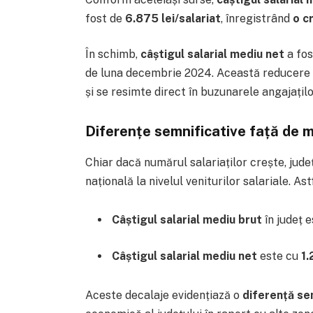
fost de
6.875 lei/salariat
, înregistrând
o c
În schimb,
câștigul salarial mediu net
a fo
de luna decembrie 2024. Această reducere v
și se resimte direct în buzunarele angajațil
Diferențe semnificative față de 
Chiar dacă numărul salariaților crește, jud
națională la nivelul veniturilor salariale. Ast
Câștigul salarial mediu brut
în județ 
Câștigul salarial mediu net
este cu
1.
Aceste decalaje evidențiază o
diferență sem