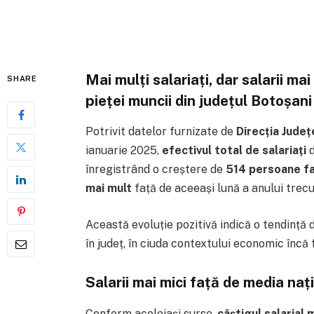
Mai mulți salariați, dar salarii ma
SHARE
pieței muncii din județul Botoșani
Potrivit datelor furnizate de
Direcția Județ
ianuarie 2025,
efectivul total de salariați
d
înregistrând o creștere de
514 persoane f
mai mult
față de aceeași lună a anului trecu
Această evoluție pozitivă indică o tendință
în județ, în ciuda contextului economic încă
Salarii mai mici față de media naț
Conform aceleiași surse,
câștigul salarial 