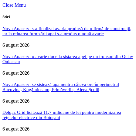
Close Menu
Stiri
Nova Apaserv: s-a finalizat avaria produsă de o firmă de construcții,
iar la reluarea furnizării apei s-a produs o nouă avarie
6 august 2026
Nova Apaserv: o avarie duce la sistarea apei pe un tronson din Octav
Onicescu
6 august 2026
Nova Apaserv: se sistează apa pentru câteva ore în perimetrul
Bucovina, Kogălniceanu, Primăverii și Aleea Școlii
6 august 2026
Delgaz Grid licitează 11,7 milioane de lei pentru modernizarea
rețelelor electrice din Botoșani
6 august 2026