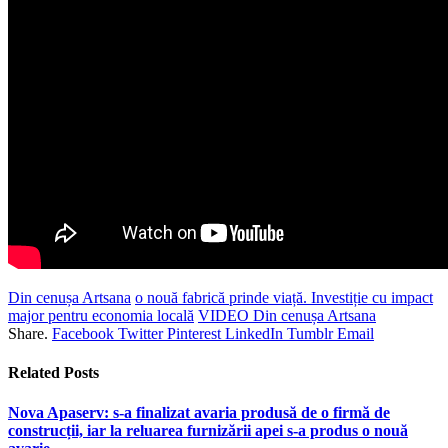
Din cenușa Artsana
o nouă fabrică prinde viață. Investiție cu impact
major pentru economia locală
VIDEO Din cenușa Artsana
Share.
Facebook
Twitter
Pinterest
LinkedIn
Tumblr
Email
Related
Posts
Nova Apaserv: s-a finalizat avaria produsă de o firmă de
construcții, iar la reluarea furnizării apei s-a produs o nouă