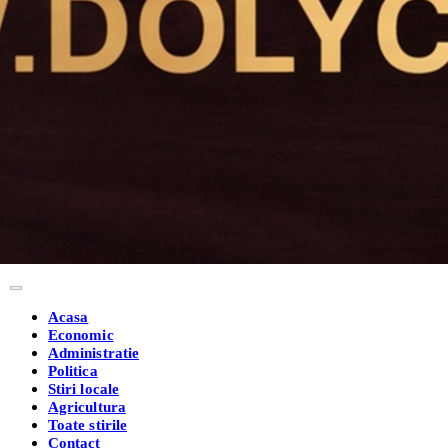
Acasa
Economic
Administratie
Politica
Stiri locale
Agricultura
Toate stirile
Contact