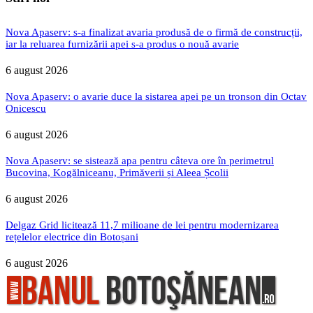
Nova Apaserv: s-a finalizat avaria produsă de o firmă de construcții,
iar la reluarea furnizării apei s-a produs o nouă avarie
6 august 2026
Nova Apaserv: o avarie duce la sistarea apei pe un tronson din Octav
Onicescu
6 august 2026
Nova Apaserv: se sistează apa pentru câteva ore în perimetrul
Bucovina, Kogălniceanu, Primăverii și Aleea Școlii
6 august 2026
Delgaz Grid licitează 11,7 milioane de lei pentru modernizarea
rețelelor electrice din Botoșani
6 august 2026