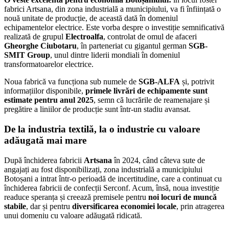
fabrici Artsana, din zona industrială a municipiului, va fi înființată o
nouă unitate de producție, de această dată în domeniul
echipamentelor electrice. Este vorba despre o investiție semnificativă
realizată de grupul
Electroalfa
, controlat de omul de afaceri
Gheorghe Ciubotaru
, în parteneriat cu gigantul german
SGB-
SMIT Group
, unul dintre liderii mondiali în domeniul
transformatoarelor electrice.
Noua fabrică va funcționa sub numele de
SGB-ALFA
și, potrivit
informațiilor disponibile,
primele livrări de echipamente sunt
estimate pentru anul 2025
, semn că lucrările de reamenajare și
pregătire a liniilor de producție sunt într-un stadiu avansat.
De la industria textilă, la o industrie cu valoare
adăugată mai mare
După închiderea fabricii
Artsana
în 2024, când câteva sute de
angajați au fost disponibilizați, zona industrială a municipiului
Botoșani a intrat într-o perioadă de incertitudine, care a continuat cu
închiderea fabricii de confecții Serconf. Acum, însă, noua investiție
readuce speranța și creează premisele pentru
noi locuri de muncă
stabile
, dar și pentru
diversificarea economiei locale
, prin atragerea
unui domeniu cu valoare adăugată ridicată.