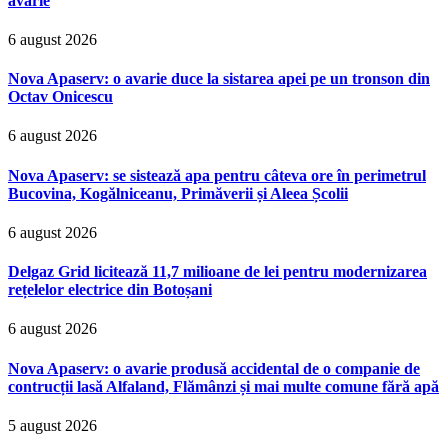
avarie
6 august 2026
Nova Apaserv: o avarie duce la sistarea apei pe un tronson din
Octav Onicescu
6 august 2026
Nova Apaserv: se sistează apa pentru câteva ore în perimetrul
Bucovina, Kogălniceanu, Primăverii și Aleea Școlii
6 august 2026
Delgaz Grid licitează 11,7 milioane de lei pentru modernizarea
rețelelor electrice din Botoșani
6 august 2026
Nova Apaserv: o avarie produsă accidental de o companie de
contrucții lasă Alfaland, Flămânzi și mai multe comune fără apă
5 august 2026