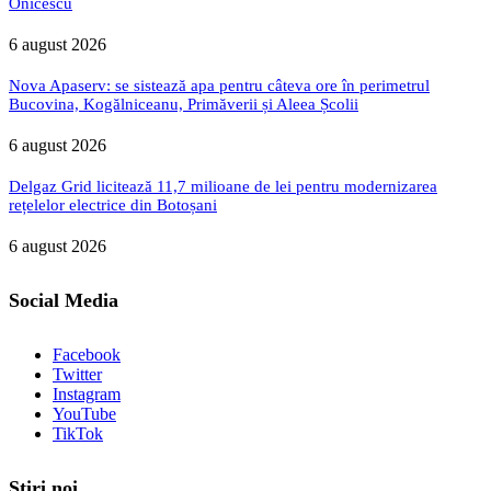
Onicescu
6 august 2026
Nova Apaserv: se sistează apa pentru câteva ore în perimetrul
Bucovina, Kogălniceanu, Primăverii și Aleea Școlii
6 august 2026
Delgaz Grid licitează 11,7 milioane de lei pentru modernizarea
rețelelor electrice din Botoșani
6 august 2026
Social Media
Facebook
Twitter
Instagram
YouTube
TikTok
Stiri noi