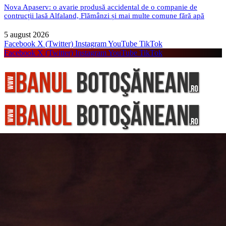
Nova Apaserv: o avarie produsă accidental de o companie de
contrucții lasă Alfaland, Flămânzi și mai multe comune fără apă
5 august 2026
Facebook
X (Twitter)
Instagram
YouTube
TikTok
Facebook
X (Twitter)
Instagram
YouTube
TikTok