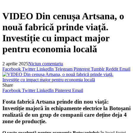
VIDEO Din cenușa Artsana, o
nouă fabrică prinde viață.
Investiție cu impact major
pentru economia locală
2 aprilie 2025
Niciun comentariu
Facebook
Twitter
LinkedIn
Telegram
Pinterest
Tumblr
Reddit
Email
Share
Facebook
Twitter
LinkedIn
Pinterest
Email
Fosta fabrică Artsana prinde din nou viață:
Investiție majoră în echipamente electrice la Botoșani
realizată de un grup de companii care deține deja 4
zone de producție.
O veste excelentă pentru economia Botoșaniului:
în locul fostei