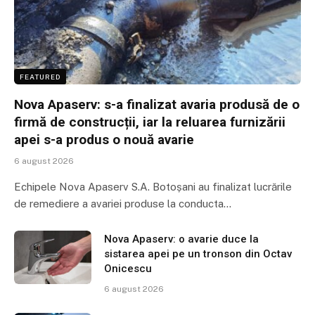
FEATURED
Nova Apaserv: s-a finalizat avaria produsă de o
firmă de construcții, iar la reluarea furnizării
apei s-a produs o nouă avarie
6 august 2026
Echipele Nova Apaserv S.A. Botoșani au finalizat lucrările
de remediere a avariei produse la conducta…
Nova Apaserv: o avarie duce la
sistarea apei pe un tronson din Octav
Onicescu
6 august 2026