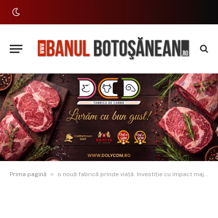
»
Prima pagină
o nouă fabrică prinde viață. Investiție cu impact major pentru economia locală