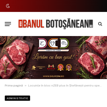
»
Prima pagină
Locuințe în bloc nZEB plus în Ștefănești pentru specialiștii din sănătate și învățământ
ADMINISTRATIE