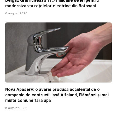
Delgaz Grid licitează 11,7 milioane de lei pentru
modernizarea rețelelor electrice din Botoșani
6 august 2026
Nova Apaserv: o avarie produsă accidental de o
companie de contrucții lasă Alfaland, Flămânzi și mai
multe comune fără apă
5 august 2026