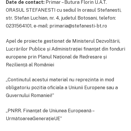
Date de contact:
Primar – Butura Florin U.A.T.
ORASUL STEFANESTI cu sediul în orasul Stefanesti,
str. Stefan Luchian, nr. 4, judetul Botosani, telefon:
0231564101, e-mail: primaria@stefanesti-bt.ro
Apel de proiecte gestionat de Ministerul Dezvoltării,
Lucrărilor Publice și Administrației finanțat din fonduri
europene prin Planul Național de Redresare și
Reziliență al României
„Continutul acestui material nu reprezinta in mod
obligatoriu pozitia oficiala a Uniunii Europene sau a
Guvernului Romaniei!”
„PNRR. Finanțat de Uniunea Europeană –
UrmătoareaGenerațieUE”