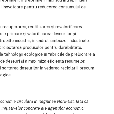
treprinderi, întreprinderi mici sau întreprinderi
ii inovatoare pentru reducerea consumului de
a recuperarea, reutilizarea și revalorificarea
se primare și valorificarea deșeurilor și
 alte industrii, în cadrul simbiozei industriale.
 proiectarea produselor pentru durabilitate,
e tehnologii ecologice în fabricile de prelucrare a
e deșeuri și a maximiza eficiența resurselor,
 sortarea deșeurilor în vederea reciclării, precum
logice.
 economie circulară în Regiunea Nord-Est. Iată că
 inițiativelor concrete ale agenților economici