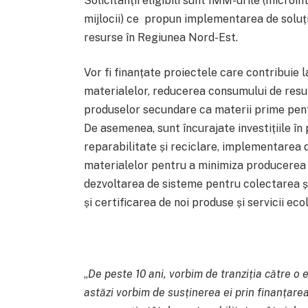
Solicitanții eligibili sunt IMM-urile (microîn
mijlocii) ce propun implementarea de soluț
resurse în Regiunea Nord-Est.
Vor fi finanțate proiectele care contribuie l
materialelor, reducerea consumului de resur
produselor secundare ca materii prime pentru
De asemenea, sunt încurajate investițiile în
reparabilitate și reciclare, implementarea d
materialelor pentru a minimiza producerea d
dezvoltarea de sisteme pentru colectarea și
și certificarea de noi produse și servicii eco
„
De peste 10 ani, vorbim de tranziția către o
astăzi vorbim de susținerea ei prin finanțarea