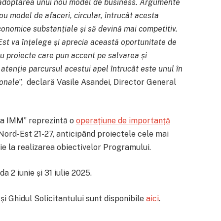
de adoptarea unui nou model de business. Argumente
ou model de afaceri, circular, întrucât acesta
economice substanțiale și să devină mai competitiv.
st va înțelege și aprecia această oportunitate de
tru proiecte care pun accent pe salvarea și
 atenție parcursul acestui apel întrucât este unul în
ionale
”, declară Vasile Asandei, Director General
ă a IMM” reprezintă o
operațiune de importanță
Nord-Est 21-27, anticipând proiectele cele mai
ie la realizarea obiectivelor Programului.
a 2 iunie și 31 iulie 2025.
și Ghidul Solicitantului sunt disponibile
aici
.