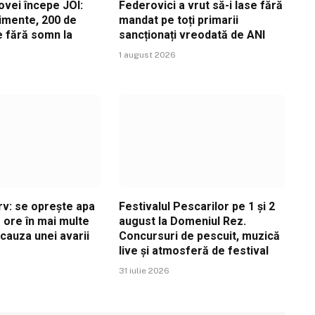
ovei începe JOI:
Federovici a vrut să-i lase fără
imente, 200 de
mandat pe toți primarii
ile fără somn la
sancționați vreodată de ANI
1 august 2026
v: se oprește apa
Festivalul Pescarilor pe 1 și 2
 ore în mai multe
august la Domeniul Rez.
n cauza unei avarii
Concursuri de pescuit, muzică
live și atmosferă de festival
31 iulie 2026