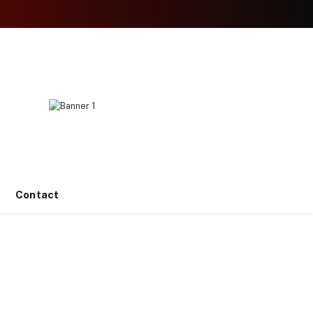
Facebook
X
Instagram
YouTube
TikTok
(Twitter)
Contact