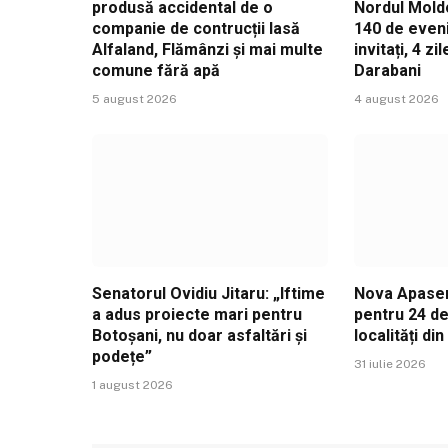
produsă accidental de o
Nordul Mold
companie de contrucții lasă
140 de even
Alfaland, Flămânzi și mai multe
invitați, 4 z
comune fără apă
Darabani
5 august 2026
4 august 2026
Senatorul Ovidiu Jitaru: „Iftime
Nova Apaser
a adus proiecte mari pentru
pentru 24 de
Botoșani, nu doar asfaltări și
localități di
podețe”
31 iulie 2026
1 august 2026