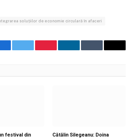
ntegrarea soluțiilor de economie circulară în afaceri
Facebook
Twitter
Pinterest
LinkedIn
Tumblr
Email
n festival din
Cătălin Silegeanu: Doina