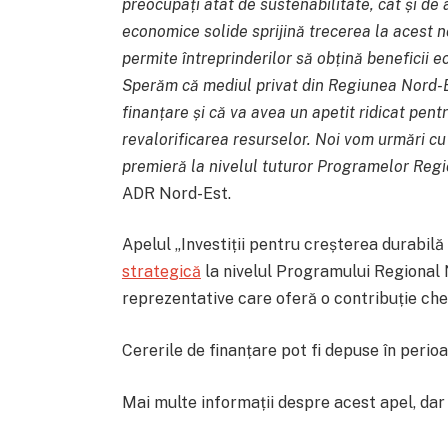
preocupați atât de sustenabilitate, cât și 
economice solide sprijină trecerea la acest n
permite întreprinderilor să obțină beneficii 
Sperăm că mediul privat din Regiunea Nord-E
finanțare și că va avea un apetit ridicat pen
revalorificarea resurselor. Noi vom urmări cu
premieră la nivelul tuturor Programelor Reg
ADR Nord-Est.
Apelul „Investiții pentru creșterea durabil
strategică
la nivelul Programului Regional 
reprezentative care oferă o contribuție che
Cererile de finanțare pot fi depuse în perioad
Mai multe informații despre acest apel, dar 