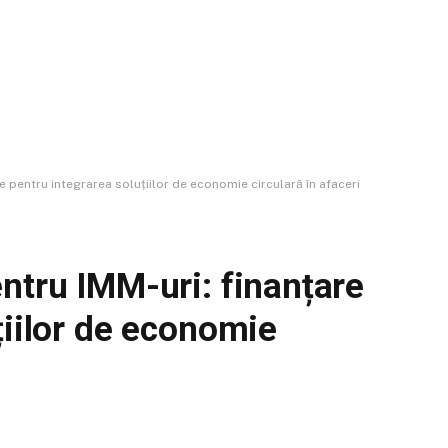
e pentru integrarea soluțiilor de economie circulară în afaceri
ntru IMM-uri: finanțare
țiilor de economie