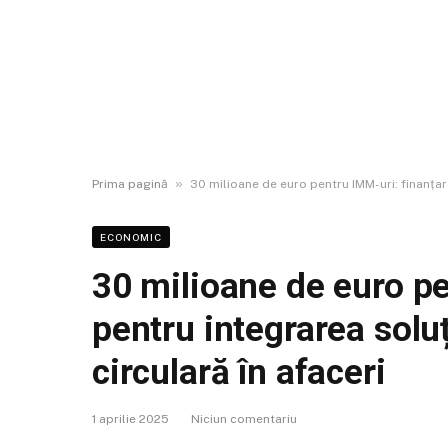
»
Prima pagină
30 milioane de euro pentru IMM-uri: finanțar
ECONOMIC
30 milioane de euro pe
pentru integrarea solu
circulară în afaceri
1 aprilie 2025
Niciun comentariu