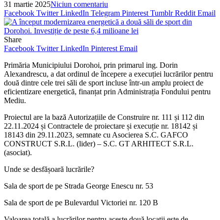
31 martie 2025
Niciun comentariu
Facebook
Twitter
LinkedIn
Telegram
Pinterest
Tumblr
Reddit
Email
Share
Facebook
Twitter
LinkedIn
Pinterest
Email
Primăria Municipiului Dorohoi, prin primarul ing. Dorin
Alexandrescu, a dat ordinul de începere a execuției lucrărilor pentru
două dintre cele trei săli de sport incluse într-un amplu proiect de
eficientizare energetică, finanțat prin Administrația Fondului pentru
Mediu.
Proiectul are la bază Autorizațiile de Construire nr. 111 și 112 din
22.11.2024 și Contractele de proiectare și execuție nr. 18142 și
18143 din 29.11.2023, semnate cu Asocierea S.C. GAFCO
CONSTRUCT S.R.L. (lider) – S.C. GT ARHITECT S.R.L.
(asociat).
Unde se desfășoară lucrările?
Sala de sport de pe Strada George Enescu nr. 53
Sala de sport de pe Bulevardul Victoriei nr. 120 B
Valoarea totală a lucrărilor pentru aceste două locații este de