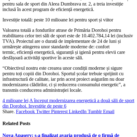
pentru sala de sport din Aleea Dumbrava nr. 2, a treia investiție
inclusă în acest program de eficiență energetică.
Investiție totală: peste 10 milioane lei pentru sport și viitor
Valoarea totală a fondurilor atrase de Primăria Dorohoi pentru
reabilitarea celor trei săli de sport este de 10.402.784,14 lei (inclusiv
TVA). Proiectul are o durată de implementare de 24 de luni și
urmărește atingerea unor standarde moderne de: confort
termic, eficiență energetică, siguranță și igienă pentru elevii care
desfășoară activități sportive în aceste săli.
“Obiectivul nostru este crearea unor condiții moderne și sigure
pentru toți copiii din Dorohoi. Sportul școlar trebuie sprijinit cu
infrastructură de calitate, iar prin acest proiect asigurăm nu doar
modernizarea clădirilor, ci și reducerea consumului energetic”, a
transmis conducerea administrației locale.
4 milioane lei
A început modernizarea energetică a două săli de sport
din Dorohoi. Investiție de peste 6
Share.
Facebook
Twitter
Pinterest
LinkedIn
Tumblr
Email
Related
Posts
Nova Apaserv: s-a finalizat avaria produsă de o firmă de