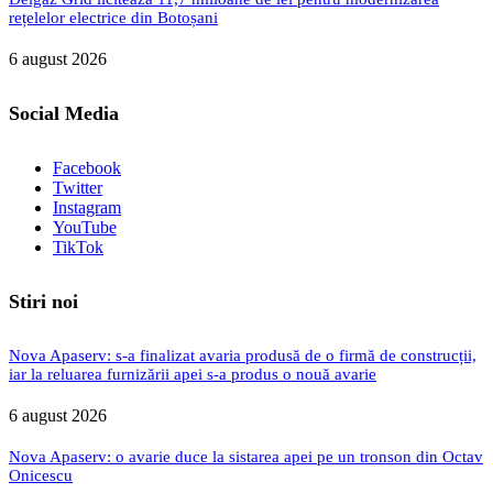
rețelelor electrice din Botoșani
6 august 2026
Social Media
Facebook
Twitter
Instagram
YouTube
TikTok
Stiri noi
Nova Apaserv: s-a finalizat avaria produsă de o firmă de construcții,
iar la reluarea furnizării apei s-a produs o nouă avarie
6 august 2026
Nova Apaserv: o avarie duce la sistarea apei pe un tronson din Octav
Onicescu