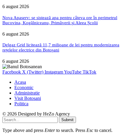
6 august 2026
Nova Apaserv: se sistează apa pentru câteva ore în perimetrul
Bucovina, Kogălniceanu, Primăverii și Aleea Școlii
6 august 2026
Delgaz Grid licitează 11,7 milioane de lei pentru modernizarea
rețelelor electrice din Botoșani
6 august 2026
Facebook
X (Twitter)
Instagram
YouTube
TikTok
Acasa
Economic
Administratie
Visit Botosani
Politica
© 2026 Designed by
HeZo Agency
Submit
Type above and press
Enter
to search. Press
Esc
to cancel.