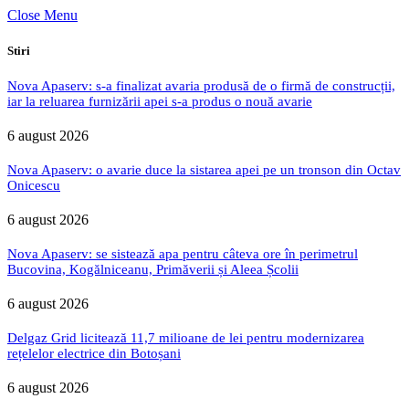
Close Menu
Stiri
Nova Apaserv: s-a finalizat avaria produsă de o firmă de construcții,
iar la reluarea furnizării apei s-a produs o nouă avarie
6 august 2026
Nova Apaserv: o avarie duce la sistarea apei pe un tronson din Octav
Onicescu
6 august 2026
Nova Apaserv: se sistează apa pentru câteva ore în perimetrul
Bucovina, Kogălniceanu, Primăverii și Aleea Școlii
6 august 2026
Delgaz Grid licitează 11,7 milioane de lei pentru modernizarea
rețelelor electrice din Botoșani
6 august 2026