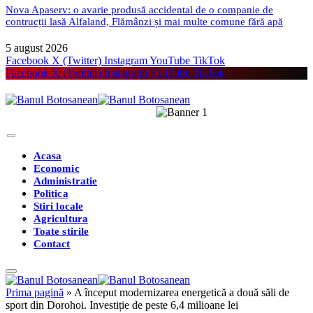
Nova Apaserv: o avarie produsă accidental de o companie de
contrucții lasă Alfaland, Flămânzi și mai multe comune fără apă
5 august 2026
Facebook
X (Twitter)
Instagram
YouTube
TikTok
Facebook
X (Twitter)
Instagram
YouTube
TikTok
Acasa
Economic
Administratie
Politica
Stiri locale
Agricultura
Toate stirile
Contact
Prima pagină
»
A început modernizarea energetică a două săli de
sport din Dorohoi. Investiție de peste 6,4 milioane lei