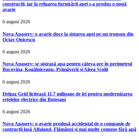
construcții, iar la reluarea furnizării apei s-a produs o nouă
avarie
6 august 2026
Nova Apaserv: o avarie duce la sistarea apei pe un tronson din
Octav Onicescu
6 august 2026
Nova Apaserv: se sistează apa pentru câteva ore în perimetrul
Bucovina, Kogălniceanu, Primăverii și Aleea Școlii
6 august 2026
Delgaz Grid licitează 11,7 milioane de lei pentru modernizarea
rețelelor electrice din Botoșani
6 august 2026
Nova Apaserv: o avarie produsă accidental de o companie de
contrucții lasă Alfaland, Flămânzi și mai multe comune fără apă