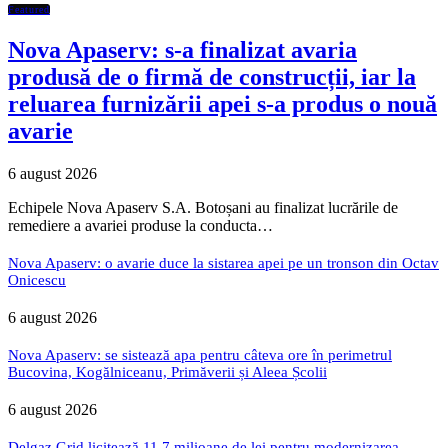
Featured
Nova Apaserv: s-a finalizat avaria
produsă de o firmă de construcții, iar la
reluarea furnizării apei s-a produs o nouă
avarie
6 august 2026
Echipele Nova Apaserv S.A. Botoșani au finalizat lucrările de
remediere a avariei produse la conducta…
Nova Apaserv: o avarie duce la sistarea apei pe un tronson din Octav
Onicescu
6 august 2026
Nova Apaserv: se sistează apa pentru câteva ore în perimetrul
Bucovina, Kogălniceanu, Primăverii și Aleea Școlii
6 august 2026
Delgaz Grid licitează 11,7 milioane de lei pentru modernizarea