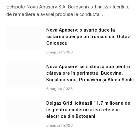
Echipele Nova Apaserv S.A. Botoșani au finalizat lucrările
de remediere a avariei produse la conducta…
Nova Apaserv: o avarie duce la
sistarea apei pe un tronson din Octav
Onicescu
6 august 2026
Nova Apaserv: se sistează apa pentru
câteva ore în perimetrul Bucovina,
Kogălniceanu, Primăverii și Aleea Școlii
6 august 2026
Delgaz Grid licitează 11,7 milioane de
lei pentru modernizarea rețelelor
electrice din Botoșani
6 august 2026