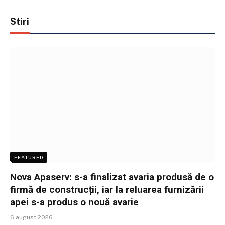
Stiri
FEATURED
Nova Apaserv: s-a finalizat avaria produsă de o
firmă de construcții, iar la reluarea furnizării
apei s-a produs o nouă avarie
6 august 2026