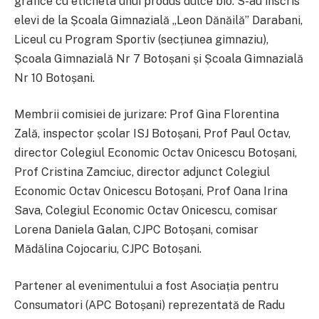
grafice cu eticheta unui produs dulce bio. S-au înscris
elevi de la Școala Gimnazială „Leon Dănăilă” Darabani,
Liceul cu Program Sportiv (secțiunea gimnaziu),
Școala Gimnazială Nr 7 Botoșani și Școala Gimnazială
Nr 10 Botoșani.
Membrii comisiei de jurizare: Prof Gina Florentina
Zală, inspector școlar ISJ Botoșani, Prof Paul Octav,
director Colegiul Economic Octav Onicescu Botoșani,
Prof Cristina Zamciuc, director adjunct Colegiul
Economic Octav Onicescu Botoșani, Prof Oana Irina
Sava, Colegiul Economic Octav Onicescu, comisar
Lorena Daniela Galan, CJPC Botoșani, comisar
Mădălina Cojocariu, CJPC Botoșani.
Partener al evenimentului a fost Asociația pentru
Consumatori (APC Botoșani) reprezentată de Radu