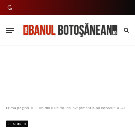
»
Prima pagină
Elevi din 8 unități de învățământ s-au întrecut la ”Alege! Este dreptul tău”
FEATURED