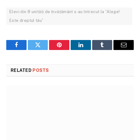
Elevi din 8 unități de învățământ s-au întrecut la ”Alege!
Este dreptul tău”
Facebook
Twitter
Pinterest
LinkedIn
Tumblr
Email
RELATED
POSTS