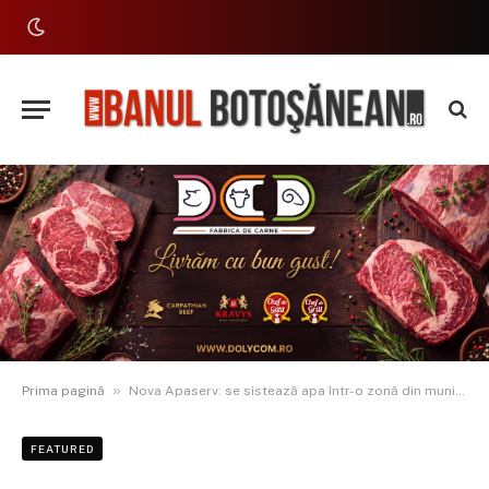
»
Prima pagină
Nova Apaserv: se sistează apa într-o zonă din municipiul Botoșani pentru a repara o avarie
FEATURED