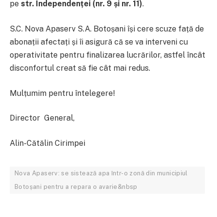
pe
str. Independenței (nr. 9 și nr. 11)
.
S.C. Nova Apaserv S.A. Botoșani își cere scuze față de
abonații afectați și îi asigură că se va interveni cu
operativitate pentru finalizarea lucrărilor, astfel încât
disconfortul creat să fie cât mai redus.
Mulțumim pentru întelegere!
Director General,
Alin-Cătălin Cirimpei
Nova Apaserv: se sistează apa într-o zonă din municipiul
Botoșani pentru a repara o avarie&nbsp