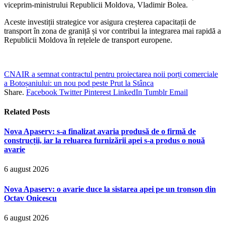
viceprim-ministrului Republicii Moldova, Vladimir Bolea.
Aceste investiții strategice vor asigura creșterea capacitații de
transport în zona de graniță și vor contribui la integrarea mai rapidă a
Republicii Moldova în rețelele de transport europene.
CNAIR a semnat contractul pentru proiectarea noii porți comerciale
a Botoșaniului: un nou pod peste Prut la Stânca
Share.
Facebook
Twitter
Pinterest
LinkedIn
Tumblr
Email
Related
Posts
Nova Apaserv: s-a finalizat avaria produsă de o firmă de
construcții, iar la reluarea furnizării apei s-a produs o nouă
avarie
6 august 2026
Nova Apaserv: o avarie duce la sistarea apei pe un tronson din
Octav Onicescu
6 august 2026