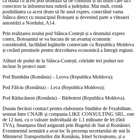
că odată cu acest pod urmează să fie construit și un drum care să-l
conecteze la infrastructura rutieră a județului. Mai mult, există
posibilitatea ca acest drum să fie unul expres, conectând vama
Stânca direct cu municipiul Botoșani și devenind parte a viitoarei
autostrăzi a Nordului, A14.
Prin realizarea noului pod Stânca-Costești și a drumului expres
conex, Botoșaniul se va bucura de un avantaj economic
considerabil, facilitând legăturile comerciale cu Republica Moldova
și creând premisele pentru dezvoltarea economică a întregii regiuni.
Alături de podul de la Stânca-Costești, celelalte trei poduri noi
incluse în proiect sunt:
Pod Bumbăta (România) – Leova (Republica Moldova);
Pod Fălciu (România) – Leca (Republica Moldova);
Pod Răducăneni (România) – Bărboieni (Republica Moldova).
Durata fiecărui contract pentru elaborarea Studiilor de Fezabilitate,
semnat între CNAIR și compania LIKE CONSULTING SRL, este
de 12 luni, cu o valoare individuală de 1,1 milioane de lei (fără
TVA), finanțarea fiind asigurată prin Bugetul de Stat al României.
Evenimentul semnării a avut loc în prezența secretarului de stat în
Ministerul Transporturilor din România, Irinel Scrioșteanu, și a