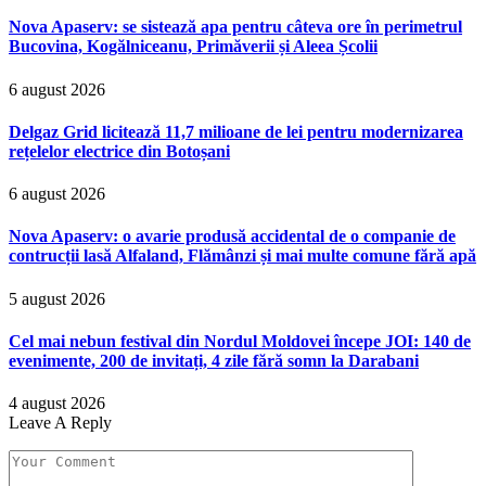
Nova Apaserv: se sistează apa pentru câteva ore în perimetrul
Bucovina, Kogălniceanu, Primăverii și Aleea Școlii
6 august 2026
Delgaz Grid licitează 11,7 milioane de lei pentru modernizarea
rețelelor electrice din Botoșani
6 august 2026
Nova Apaserv: o avarie produsă accidental de o companie de
contrucții lasă Alfaland, Flămânzi și mai multe comune fără apă
5 august 2026
Cel mai nebun festival din Nordul Moldovei începe JOI: 140 de
evenimente, 200 de invitați, 4 zile fără somn la Darabani
4 august 2026
Leave A Reply