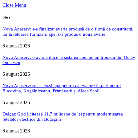
Close Menu
Stiri
Nova Apaserv: s-a finalizat avaria produsă de o firmă de construcții,
iar la reluarea furnizării apei s-a produs o nouă avarie
6 august 2026
Nova Apaserv: o avarie duce la sistarea apei pe un tronson din Octav
Onicescu
6 august 2026
Nova Apaserv: se sistează apa pentru câteva ore în perimetrul
Bucovina, Kogălniceanu, Primăverii și Aleea Școlii
6 august 2026
Delgaz Grid licitează 11,7 milioane de lei pentru modernizarea
rețelelor electrice din Botoșani
6 august 2026