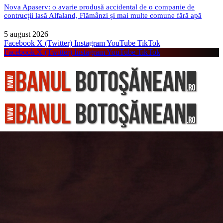
Nova Apaserv: o avarie produsă accidental de o companie de
contrucții lasă Alfaland, Flămânzi și mai multe comune fără apă
5 august 2026
Facebook
X (Twitter)
Instagram
YouTube
TikTok
Facebook
X (Twitter)
Instagram
YouTube
TikTok