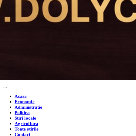
Acasa
Economic
Administratie
Politica
Stiri locale
Agricultura
Toate stirile
Contact