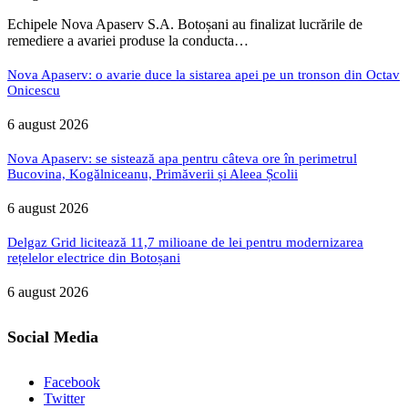
Echipele Nova Apaserv S.A. Botoșani au finalizat lucrările de
remediere a avariei produse la conducta…
Nova Apaserv: o avarie duce la sistarea apei pe un tronson din Octav
Onicescu
6 august 2026
Nova Apaserv: se sistează apa pentru câteva ore în perimetrul
Bucovina, Kogălniceanu, Primăverii și Aleea Școlii
6 august 2026
Delgaz Grid licitează 11,7 milioane de lei pentru modernizarea
rețelelor electrice din Botoșani
6 august 2026
Social Media
Facebook
Twitter