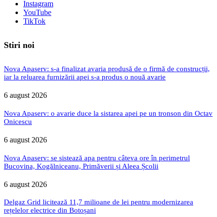
Instagram
YouTube
TikTok
Stiri noi
Nova Apaserv: s-a finalizat avaria produsă de o firmă de construcții,
iar la reluarea furnizării apei s-a produs o nouă avarie
6 august 2026
Nova Apaserv: o avarie duce la sistarea apei pe un tronson din Octav
Onicescu
6 august 2026
Nova Apaserv: se sistează apa pentru câteva ore în perimetrul
Bucovina, Kogălniceanu, Primăverii și Aleea Școlii
6 august 2026
Delgaz Grid licitează 11,7 milioane de lei pentru modernizarea
rețelelor electrice din Botoșani