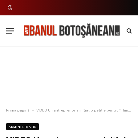
»
Prima pagină
VIDEO Un antreprenor a inițiat o petiție pentru înființarea Universității „Mihai Eminescu” la Botoșani
ADMINISTRATIE