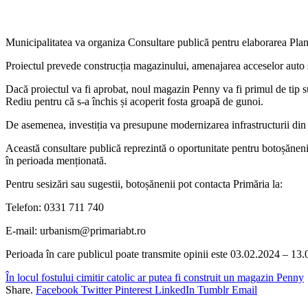
Municipalitatea va organiza Consultare publică pentru elaborarea Plan
Proiectul prevede construcția magazinului, amenajarea acceselor auto și
Dacă proiectul va fi aprobat, noul magazin Penny va fi primul de tip 
Rediu pentru că s-a închis și acoperit fosta groapă de gunoi.
De asemenea, investiția va presupune modernizarea infrastructurii din per
Această consultare publică reprezintă o oportunitate pentru botoșăneni 
în perioada menționată.
Pentru sesizări sau sugestii, botoșănenii pot contacta Primăria la:
Telefon: 0331 711 740
E-mail: urbanism@primariabt.ro
Perioada în care publicul poate transmite opinii este 03.02.2024 – 13.0
În locul fostului cimitir catolic ar putea fi construit un magazin Penny
Share.
Facebook
Twitter
Pinterest
LinkedIn
Tumblr
Email