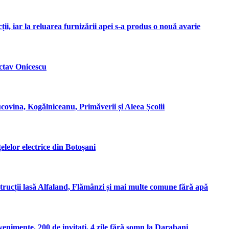
ii, iar la reluarea furnizării apei s-a produs o nouă avarie
Octav Onicescu
covina, Kogălniceanu, Primăverii și Aleea Școlii
elelor electrice din Botoșani
rucții lasă Alfaland, Flămânzi și mai multe comune fără apă
enimente, 200 de invitați, 4 zile fără somn la Darabani