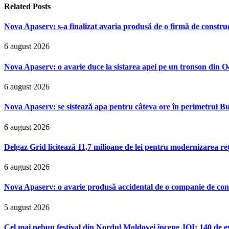
Related
Posts
Nova Apaserv: s-a finalizat avaria produsă de o firmă de construcț
6 august 2026
Nova Apaserv: o avarie duce la sistarea apei pe un tronson din 
6 august 2026
Nova Apaserv: se sistează apa pentru câteva ore în perimetrul Bu
6 august 2026
Delgaz Grid licitează 11,7 milioane de lei pentru modernizarea reț
6 august 2026
Nova Apaserv: o avarie produsă accidental de o companie de cont
5 august 2026
Cel mai nebun festival din Nordul Moldovei începe JOI: 140 de ev