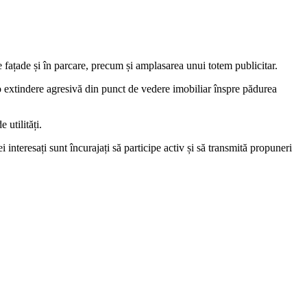
 fațade și în parcare, precum și amplasarea unui totem publicitar.
 extindere agresivă din punct de vedere imobiliar înspre pădurea
 utilități.
nteresați sunt încurajați să participe activ și să transmită propuneri