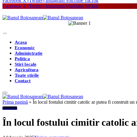
Facebook
X (Twitter)
Instagram
YouTube
TikTok
Facebook
X (Twitter)
Instagram
YouTube
TikTok
Acasa
Economic
Administratie
Politica
Stiri locale
Agricultura
Toate stirile
Contact
Prima pagină
»
În locul fostului cimitir catolic ar putea fi construit 
Economic
În locul fostului cimitir catolic