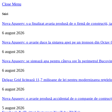
Close Menu
Stiri
Nova Apaserv: s-a finalizat avaria produsă de o firmă de construcții, ia
6 august 2026
Nova Apaserv: o avarie duce la sistarea apei pe un tronson din Octav
6 august 2026
Nova Apaserv: se sistează apa pentru câteva ore în perimetrul Bucovin
6 august 2026
Delgaz Grid licitează 11,7 milioane de lei pentru modernizarea rețelelo
6 august 2026
Nova Apaserv: o avarie produsă accidental de o companie de contrucți
5 august 2026