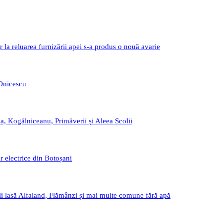
r la reluarea furnizării apei s-a produs o nouă avarie
 Onicescu
a, Kogălniceanu, Primăverii și Aleea Școlii
r electrice din Botoșani
i lasă Alfaland, Flămânzi și mai multe comune fără apă