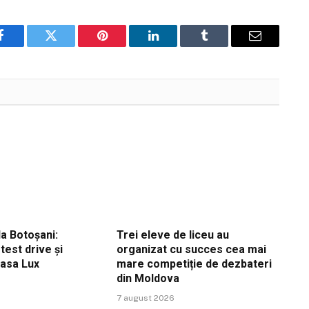
Facebook
Twitter
Pinterest
LinkedIn
Tumblr
Email
a Botoșani:
Trei eleve de liceu au
est drive și
organizat cu succes cea mai
Casa Lux
mare competiție de dezbateri
din Moldova
7 august 2026