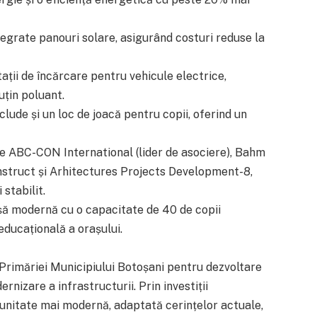
tegrate panouri solare, asigurând costuri reduse la
tații de încărcare pentru vehicule electrice,
uțin poluant.
lude și un loc de joacă pentru copii, oferind un
me ABC-CON International (lider de asociere), Bahm
Construct și Arhitectures Projects Development-8,
 stabilit.
eșă modernă cu o capacitate de 40 de copii
educațională a orașului.
Primăriei Municipiului Botoșani pentru dezvoltare
rnizare a infrastructurii. Prin investiții
munitate mai modernă, adaptată cerințelor actuale,