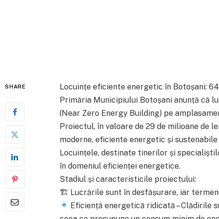
Locuințe eficiente energetic în Botoșani: 64
SHARE
Primăria Municipiului Botoșani anunță că lu
(Near Zero Energy Building) pe amplasament
Proiectul, în valoare de 29 de milioane de l
moderne, eficiente energetic și sustenabile 
Locuințele, destinate tinerilor și specialișt
în domeniul eficienței energetice.
Stadiul și caracteristicile proiectului:
🏗 Lucrările sunt în desfășurare, iar termenu
Eficiență energetică ridicată – Clădirile
ceea ce presupune un consum minim de ener