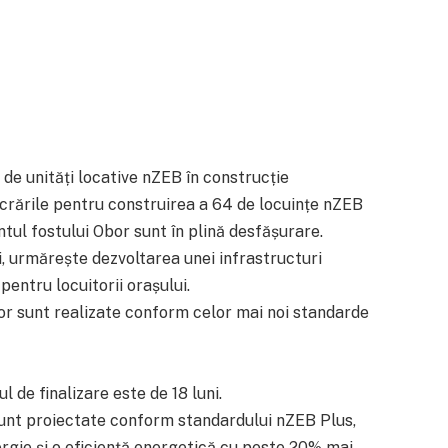
 de unități locative nZEB în construcție
crările pentru construirea a 64 de locuințe nZEB
ul fostului Obor sunt în plină desfășurare.
ei, urmărește dezvoltarea unei infrastructuri
pentru locuitorii orașului.
ilor sunt realizate conform celor mai noi standarde
l de finalizare este de 18 luni.
 sunt proiectate conform standardului nZEB Plus,
gie și o eficiență energetică cu peste 20% mai