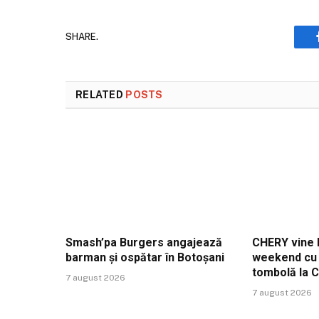
SHARE.
RELATED
POSTS
Smash’pa Burgers angajează
CHERY vine l
barman și ospătar în Botoșani
weekend cu t
tombolă la 
7 august 2026
7 august 2026