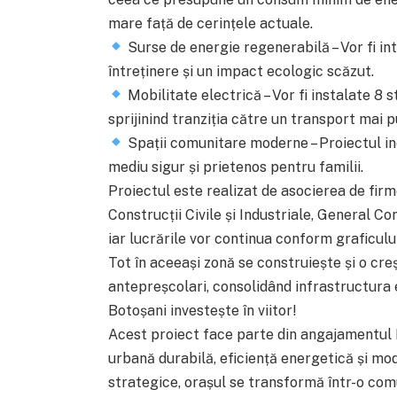
mare față de cerințele actuale.
Surse de energie regenerabilă – Vor fi in
întreținere și un impact ecologic scăzut.
Mobilitate electrică – Vor fi instalate 8 s
sprijinind tranziția către un transport mai p
Spații comunitare moderne – Proiectul inc
mediu sigur și prietenos pentru familii.
Proiectul este realizat de asocierea de fir
Construcții Civile și Industriale, General 
iar lucrările vor continua conform graficului
Tot în aceeași zonă se construiește și o cr
antepreșcolari, consolidând infrastructura 
Botoșani investește în viitor!
Acest proiect face parte din angajamentul 
urbană durabilă, eficiență energetică și mode
strategice, orașul se transformă într-o co