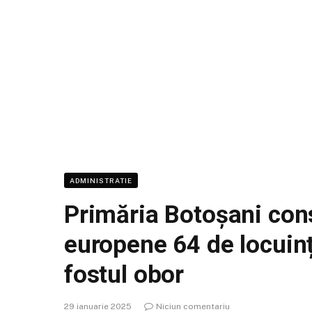
ADMINISTRATIE
Primăria Botoșani cons
europene 64 de locuinț
fostul obor
29 ianuarie 2025
Niciun comentariu