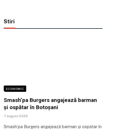
Stiri
ECONOMIC
Smash’pa Burgers angajează barman
și ospătar în Botoșani
7 august 2026
Smash’pa Burgers angajează barman și ospătar în