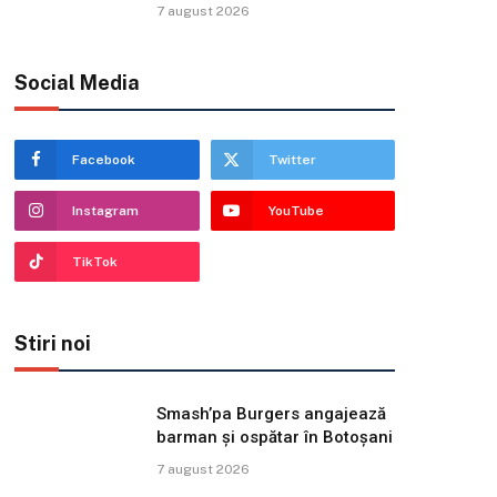
7 august 2026
Social Media
Facebook
Twitter
Instagram
YouTube
TikTok
Stiri noi
Smash’pa Burgers angajează
barman și ospătar în Botoșani
7 august 2026