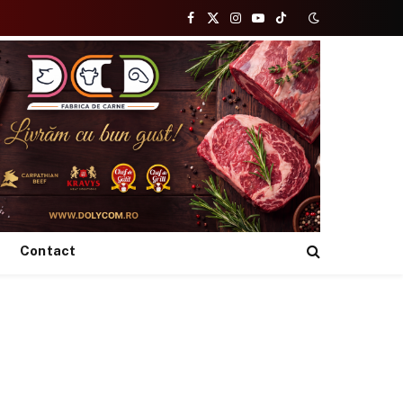
Facebook
X
Instagram
YouTube
TikTok
(Twitter)
Contact