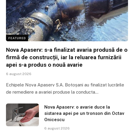
FEATURED
Nova Apaserv: s-a finalizat avaria produsă de o
firmă de construcții, iar la reluarea furnizării
apei s-a produs o nouă avarie
6 august 2026
Echipele Nova Apaserv S.A. Botoșani au finalizat lucrările
de remediere a avariei produse la conducta…
Nova Apaserv: o avarie duce la
sistarea apei pe un tronson din Octav
Onicescu
6 august 2026