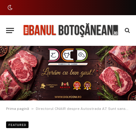
»
Prima pagină
Directorul CNAIR despre Autostrada A7. Sunt sanse ca anul acesta sa ciculam de la Bacau la Bucuresti pe AUTOSTRADA
FEATURED