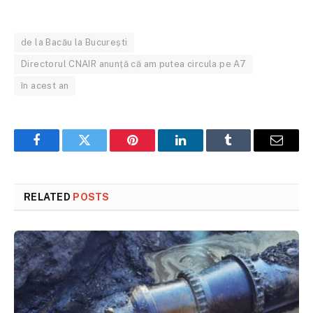
de la Bacău la București
Directorul CNAIR anunță că am putea circula pe A7
în acest an
Facebook
Twitter
Pinterest
LinkedIn
Tumblr
Email
RELATED
POSTS