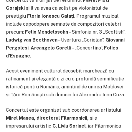
Concertul va fi dirijat de renumitul
Pawel Piotr
Gorajski
și îl va avea ca solist pe violonistul de
prestigiu
Florin Ionescu Galați
. Programul muzical
include capodopere semnate de compozitori celebri
precum:
Felix Mendelssohn
– Simfonia nr. 3 „Scottish”,
Ludwig van Beethoven
– Uvertura „Coriolan”,
Giovanni
Pergolesi
,
Arcangelo Corelli
– „Concertino”,
Folies
d’Espagne
.
Acest eveniment cultural deosebit marchează cu
rafinament și eleganță o zi cu o profundă semnificație
istorică pentru România, amintind de unirea Moldovei
și Țării Românești sub domnia lui Alexandru Ioan Cuza.
Concertul este organizat sub coordonarea artistului
Mirel Manea, directorul Filarmonicii,
și a
impresarului artistic
C. Liviu Sorinel
, iar Filarmonica