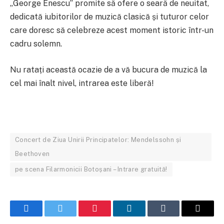
„George Enescu” promite să ofere o seară de neuitat,
dedicată iubitorilor de muzică clasică și tuturor celor
care doresc să celebreze acest moment istoric într-un
cadru solemn.
Nu ratați această ocazie de a vă bucura de muzică la
cel mai înalt nivel, intrarea este liberă!
Concert de Ziua Unirii Principatelor: Mendelssohn și
Beethoven
pe scena Filarmonicii Botoșani – Intrare gratuită!
Facebook
Twitter
Pinterest
LinkedIn
Tumblr
Email