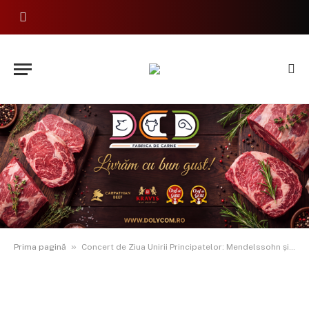
»
Prima pagină
Concert de Ziua Unirii Principatelor: Mendelssohn și Beethoven, pe scena Filarmonicii Botoșani – Intrare gratuită!