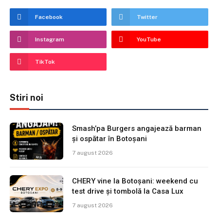
Facebook
Twitter
Instagram
YouTube
TikTok
Stiri noi
Smash’pa Burgers angajează barman
și ospătar în Botoșani
7 august 2026
CHERY vine la Botoșani: weekend cu
test drive și tombolă la Casa Lux
7 august 2026