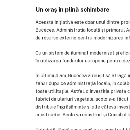
Un oraș în plină schimbare
Această inițiativă este doar unul dintre pro
Bucecea. Administrația locală și primarul 
de resurse externe pentru modernizarea infras
Cu un sistem de iluminat modernizat și efic
în utilizarea fondurilor europene pentru dez
În ultimii 4 ani, Bucecea a reușit să atragă i
zahăr după ce administrația locală, în colab
toate utilitățile. Astfel, o investiție privat
fabrici de uleriuri vegetale, acolo s-a făcut
distribuie îngrășăminte și alte câteva invest
construcție. Acolo va construit și Consiliul 
Totodată, lângă acea zonă s-au construit bl