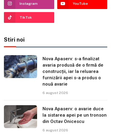
Instagram
YouTube
TikTok
Stiri noi
Nova Apaserv: s-a finalizat
avaria produsă de o firmă de
construcții, iar la reluarea
furnizării apei s-a produs o
nouă avarie
6 august 2026
Nova Apaserv: o avarie duce
la sistarea apei pe un tronson
din Octav Onicescu
6 august 2026