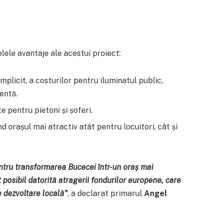
lele avantaje ale acestui proiect:
 implicit, a costurilor pentru iluminatul public,
entă.
 pentru pietoni și șoferi.
nd orașul mai atractiv atât pentru locuitori, cât și
ntru transformarea Bucecei într-un oraș mai
 posibil datorită atragerii fondurilor europene, care
e dezvoltare locală”
, a declarat primarul
Angel