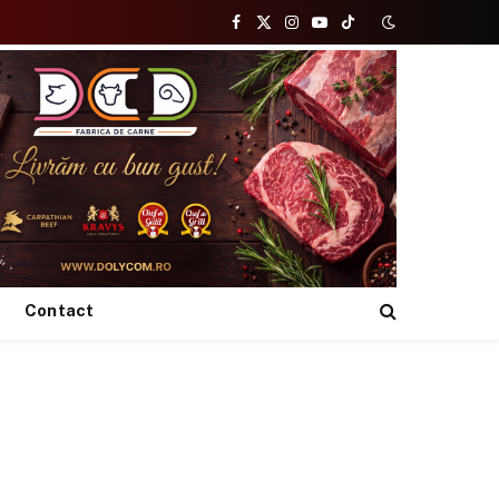
Facebook
X
Instagram
YouTube
TikTok
(Twitter)
Contact