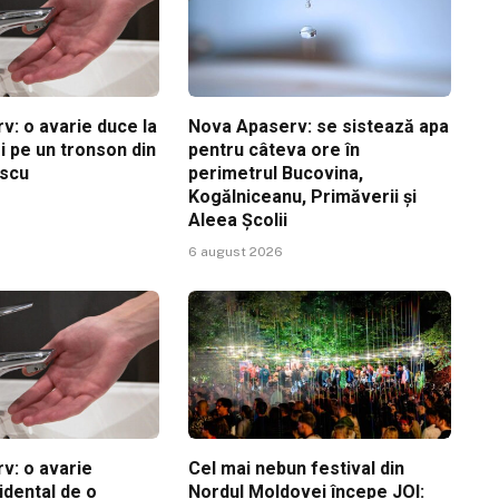
v: o avarie duce la
Nova Apaserv: se sistează apa
i pe un tronson din
pentru câteva ore în
escu
perimetrul Bucovina,
Kogălniceanu, Primăverii și
Aleea Școlii
6 august 2026
v: o avarie
Cel mai nebun festival din
idental de o
Nordul Moldovei începe JOI: