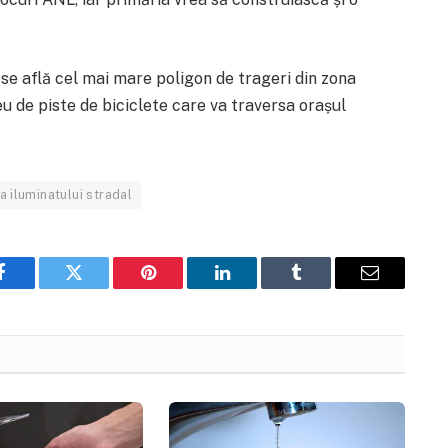
se află cel mai mare poligon de trageri din zona
eu de piste de biciclete care va traversa orașul
iluminatului stradal
Facebook
Twitter
Pinterest
LinkedIn
Tumblr
Email