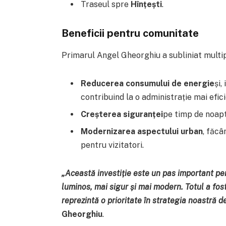
Traseul spre
Hînțești
.
Beneficii pentru comunitate
Primarul Angel Gheorghiu a subliniat multip
Reducerea consumului de energie
și,
contribuind la o administrație mai efici
Creșterea siguranței
pe timp de noapte
Modernizarea aspectului urban
, făcâ
pentru vizitatori.
„Această investiție este un pas important pe
luminos, mai sigur și mai modern. Totul a fost
reprezintă o prioritate în strategia noastră d
Gheorghiu
.