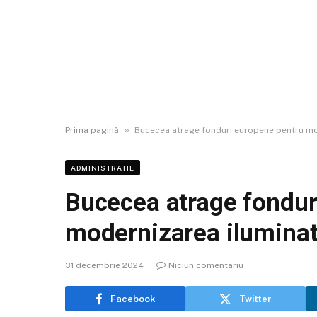
»
Prima pagină
Bucecea atrage fonduri europene pentru mod
ADMINISTRATIE
Bucecea atrage fondur
modernizarea iluminatu
31 decembrie 2024
Niciun comentariu
Facebook
Twitter