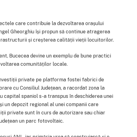
iectele care contribuie la dezvoltarea orașului
Angel Gheorghiu își propun să continue atragerea
tructurii și creșterea calității vieții locuitorilor.
ient, Bucecea devine un exemplu de bune practici
voltarea comunităților locale.
nvestiții private pe platforma fostei fabrici de
orare cu Consiliul Județean, a racordat zona la
ă cu capital spaniol s-a transpus în deschiderea unei
 și un depozit regional al unei companii care
iții private sunt în curs de autorizare sau chiar
Județean un parc fotovoltaic.
ocuri ANL, iar primăria vrea să construiască și o