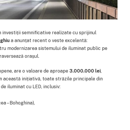
nvestiții semnificative realizate cu sprijinul
ghiu
a anunțat recent o veste excelentă:
ntru modernizarea sistemului de iluminat public pe
traversează orașul.
uropene, are o valoare de aproape
3.000.000 lei
,
 această inițiativă, toate străzile principale din
e iluminat cu LED, inclusiv:
cea – Bohoghina),