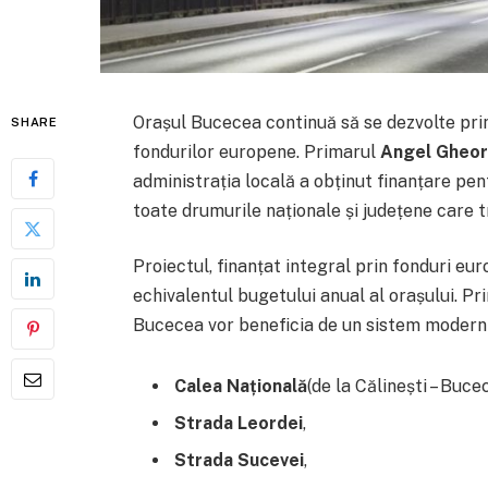
Orașul Bucecea continuă să se dezvolte prin i
SHARE
fondurilor europene. Primarul
Angel Gheor
administrația locală a obținut finanțare pe
toate drumurile naționale și județene care 
Proiectul, finanțat integral prin fonduri e
echivalentul bugetului anual al orașului. Prin
Bucecea vor beneficia de un sistem modern d
Calea Națională
(de la Călinești – Buce
Strada Leordei
,
Strada Sucevei
,