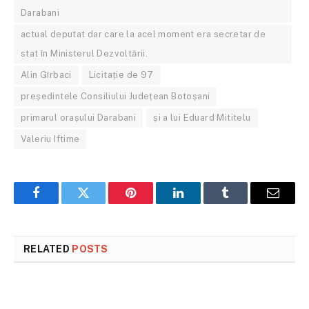
Darabani
actual deputat dar care la acel moment era secretar de
stat în Ministerul Dezvoltării.
Alin Gîrbaci
Licitație de 97
președintele Consiliului Județean Botoșani
primarul orașului Darabani
și a lui Eduard Mititelu
Valeriu Iftime
Facebook
Twitter
Pinterest
LinkedIn
Tumblr
Email
RELATED
POSTS