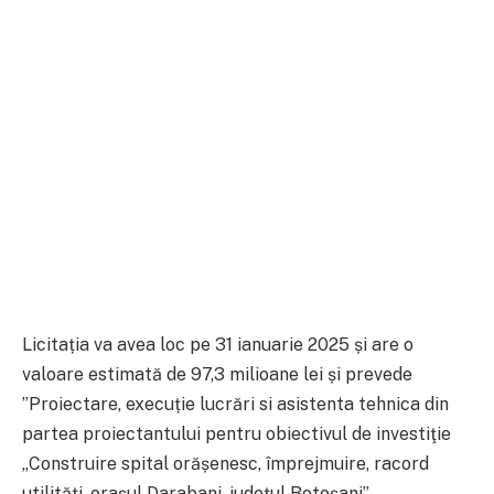
Licitația va avea loc pe 31 ianuarie 2025 și are o
valoare estimată de 97,3 milioane lei și prevede
”Proiectare, execuție lucrări si asistenta tehnica din
partea proiectantului pentru obiectivul de investiţie
„Construire spital orășenesc, împrejmuire, racord
utilități, orașul Darabani, județul Botoșani”.