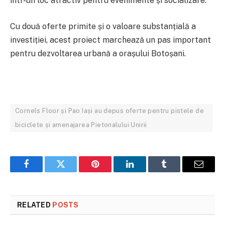
într-un loc atractiv pentru evenimente și socializare.
Cu două oferte primite și o valoare substanțială a
investiției, acest proiect marchează un pas important
pentru dezvoltarea urbană a orașului Botoșani.
Cornels Floor și Pao Iași au depus oferte pentru pistele de
biciclete și amenajarea Pietonalului Unirii
Facebook
Twitter
Pinterest
LinkedIn
Tumblr
Email
RELATED
POSTS