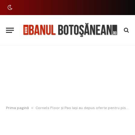
»
Prima pagină
Cornels Floor și Pao Iași au depus oferte pentru pistele de biciclete și amenajarea Pietonalului Unirii