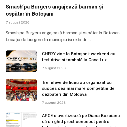
Smash’pa Burgers angajează barman și
ospătar în Botoșani
7 august 2026
Smash’pa Burgers angajează barman și ospătar în Botoșani
Locația de burgeri din municipiu își extinde…
CHERY vine la Botoșani: weekend cu
test drive și tombolă la Casa Lux
7 august 2026
Trei eleve de liceu au organizat cu
succes cea mai mare competiție de
dezbateri din Moldova
7 august 2026
APCE o avertizează pe Diana Buzoianu
că un ghid prost conceput pentru