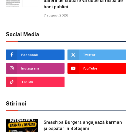
baterii de stocare va duce la risipă de
bani publici
7 august 2026
Social Media
Facebook
Twitter
Instagram
YouTube
TikTok
Stiri noi
Smash’pa Burgers angajează barman
și ospătar în Botoșani