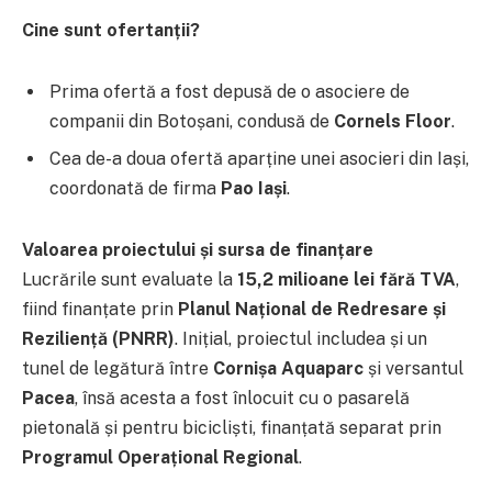
Cine sunt ofertanții?
Prima ofertă a fost depusă de o asociere de
companii din Botoșani, condusă de
Cornels Floor
.
Cea de-a doua ofertă aparține unei asocieri din Iași,
coordonată de firma
Pao Iași
.
Valoarea proiectului și sursa de finanțare
Lucrările sunt evaluate la
15,2 milioane lei fără TVA
,
fiind finanțate prin
Planul Național de Redresare și
Reziliență (PNRR)
. Inițial, proiectul includea și un
tunel de legătură între
Cornișa Aquaparc
și versantul
Pacea
, însă acesta a fost înlocuit cu o pasarelă
pietonală și pentru bicicliști, finanțată separat prin
Programul Operațional Regional
.