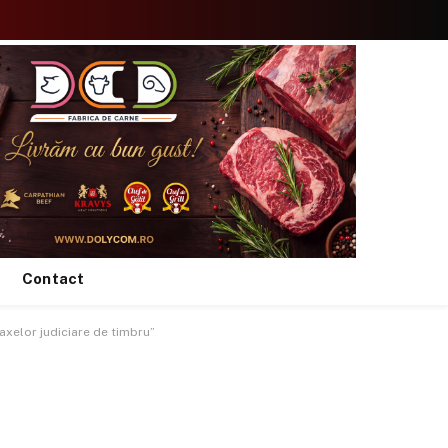
Facebook
X
Instagram
YouTube
TikTok
(Twitter)
Contact
axelor judiciare de timbru”