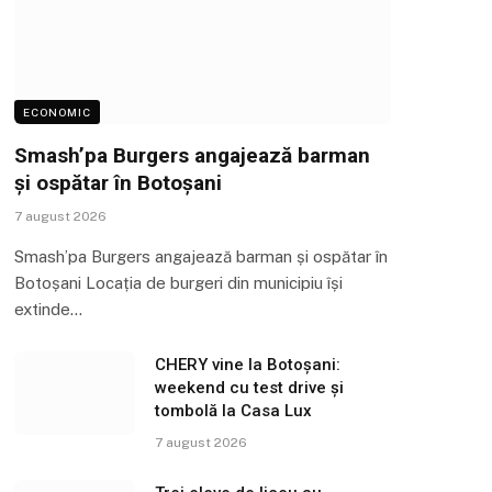
ECONOMIC
Smash’pa Burgers angajează barman
și ospătar în Botoșani
7 august 2026
Smash’pa Burgers angajează barman și ospătar în
Botoșani Locația de burgeri din municipiu își
extinde…
CHERY vine la Botoșani:
weekend cu test drive și
tombolă la Casa Lux
7 august 2026