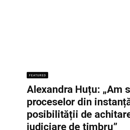
FEATURED
Alexandra Huțu: „Am s
proceselor din instanț
posibilității de achita
judiciare de timbru”