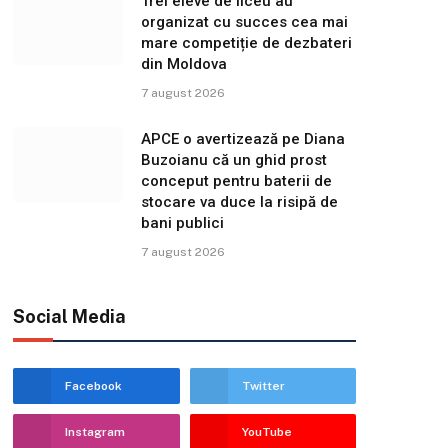
Trei eleve de liceu au
organizat cu succes cea mai
mare competiție de dezbateri
din Moldova
7 august 2026
APCE o avertizează pe Diana
Buzoianu că un ghid prost
conceput pentru baterii de
stocare va duce la risipă de
bani publici
7 august 2026
Social Media
Facebook
Twitter
Instagram
YouTube