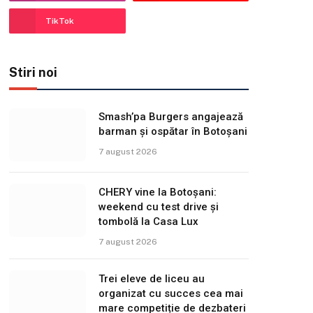
TikTok
Stiri noi
Smash’pa Burgers angajează
barman și ospătar în Botoșani
7 august 2026
CHERY vine la Botoșani:
weekend cu test drive și
tombolă la Casa Lux
7 august 2026
Trei eleve de liceu au
organizat cu succes cea mai
mare competiție de dezbateri