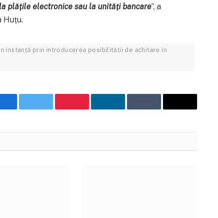
la plățile electronice sau la unități bancare
”, a
 Huțu.
instanță prin introducerea posibilității de achitare în
Facebook
Twitter
Pinterest
LinkedIn
Tumblr
Email