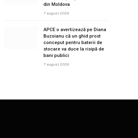
din Moldova
7 august 2026
APCE o avertizează pe Diana
Buzoianu că un ghid prost
conceput pentru baterii de
stocare va duce la risipă de
bani publici
7 august 2026