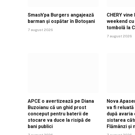
Smash’pa Burgers angajează
CHERY vine l
barman și ospătar în Botoșani
weekend cu t
tombolă la 
7 august 2026
7 august 2026
APCE o avertizează pe Diana
Nova Apaser
Buzoianu că un ghid prost
va fi reluat
conceput pentru baterii de
după avaria 
stocare va duce la risipă de
sistarea căt
bani publici
Flămânzi și