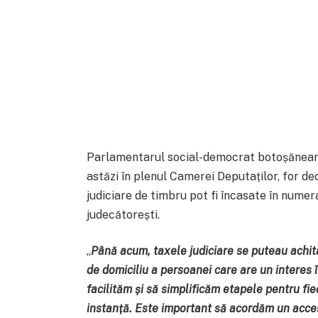
Parlamentarul social-democrat botoșănean Al
astăzi în plenul Camerei Deputaților, for dec
judiciare de timbru pot fi încasate în numera
judecătorești.
„
Până acum, taxele judiciare se puteau achit
de domiciliu a persoanei care are un interes î
facilităm și să simplificăm etapele pentru fi
instanță. Este important să acordăm un acces