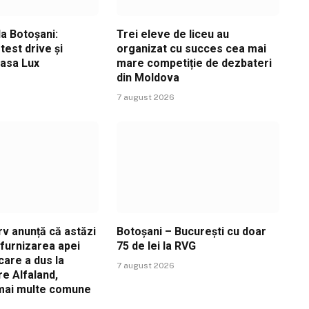
a Botoșani:
Trei eleve de liceu au
est drive și
organizat cu succes cea mai
Casa Lux
mare competiție de dezbateri
din Moldova
7 august 2026
v anunță că astăzi
Botoșani – București cu doar
ă furnizarea apei
75 de lei la RVG
care a dus la
7 august 2026
re Alfaland,
 mai multe comune