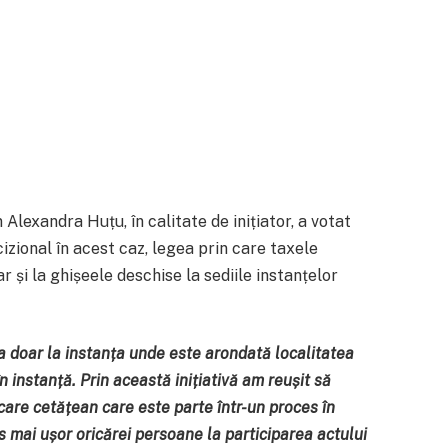
exandra Huțu, în calitate de inițiator, a votat
izional în acest caz, legea prin care taxele
r și la ghișeele deschise la sediile instanțelor
a doar la instanța unde este arondată localitatea
n instanță. Prin această inițiativă am reușit să
ecare cetățean care este parte într-un proces în
 mai ușor oricărei persoane la participarea actului