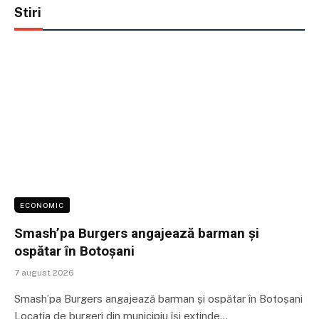
Stiri
ECONOMIC
Smash’pa Burgers angajează barman și
ospătar în Botoșani
7 august 2026
Smash’pa Burgers angajează barman și ospătar în Botoșani
Locația de burgeri din municipiu își extinde…