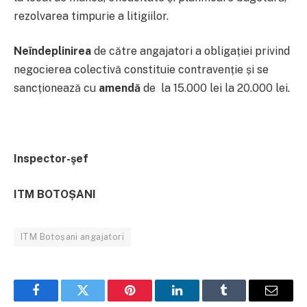
rezolvarea timpurie a litigiilor.
Neîndeplinirea
de către angajatori a obligației privind
negocierea colectivă constituie contravenție și se
sancționează cu
amendă
de la 15.000 lei la 20.000 lei.
Inspector-şef
ITM BOTOȘANI
ITM Botoșani angajatori
Facebook
Twitter
Pinterest
LinkedIn
Tumblr
Email