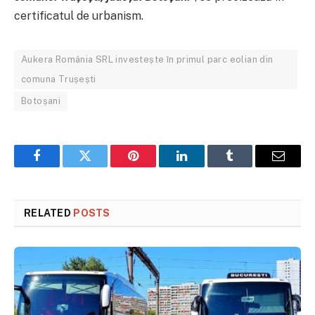
certificatul de urbanism.
Aukera România SRL investește în primul parc eolian din
comuna Trușești
Botoșani
Facebook
Twitter
Pinterest
LinkedIn
Tumblr
Email
RELATED
POSTS