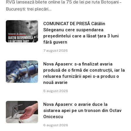
RVG lansează bilete online la 75 de lei pe ruta Botoșani –
București: trei plecări…
COMUNICAT DE PRESĂ Cătălin
Silegeanu cere suspendarea
președintelui care a lăsat țara 3 luni
fără guvern
7 august 2026
Nova Apaserv: s-a finalizat avaria
produsă de o firmă de construcții, iar la
reluarea furnizării apei s-a produs o
nouă avarie
6 august 2026
Nova Apaserv: o avarie duce la
sistarea apei pe un tronson din Octav
Onicescu
6 august 2026