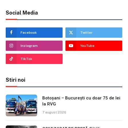
Social Media
Facebook
Twitter
Instagram
YouTube
TikTok
Stiri noi
Botoșani – București cu doar 75 de lei
la RVG
7 august 2026