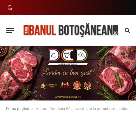
»
Prima pagină
Aukera România SRL investește în primul parc eolian din comuna Trușești, Botoșani