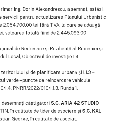
mar ing. Dorin Alexandrescu, a semnat, astăzi,
de servicii pentru actualizarea Planului Urbanistic
de 2.054.700,00 lei fără TVA, la care se adaugă
i, valoarea totală fiind de 2.445.093,00
țional de Redresare şi Reziliență al României și
l Local, Obiectivul de investiţie I.4 –
itoriului și de planificare urbană şi I.1.3 –
ul verde – puncte de reîncărcare vehicule
0/I.4, PNRR/2022/C10/I.1.3, Runda 1.
t desemnați căștigători
S.C. ARIA 42 STUDIO
 în calitate de lider de asociere și
S.C. KXL
ian George, în calitate de asociat.