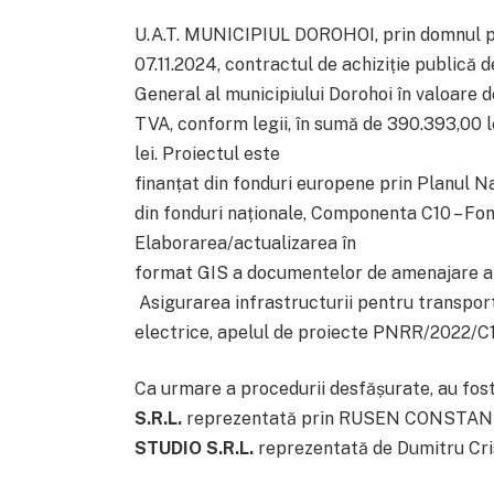
U.A.T. MUNICIPIUL DOROHOI, prin domnul pri
07.11.2024, contractul de achiziție publică 
General al municipiului Dorohoi în valoare 
TVA, conform legii, în sumă de 390.393,00 le
lei.
Proiectul este
finanțat din fonduri europene prin Planul Na
din fonduri naționale, Componenta C10 – Fondu
Elaborarea/actualizarea în
format GIS a documentelor de amenajare a ter
Asigurarea infrastructurii pentru transport
electrice, apelul de proiecte PNRR/2022/C1
Ca urmare a procedurii desfășurate, au fos
S.R.L.
reprezentată prin RUSEN CONSTANTIN,
STUDIO S.R.L.
reprezentată de Dumitru Crist