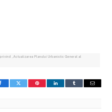
privind „Actualizarea Planului Urbanistic General al
Facebook
Twitter
Pinterest
LinkedIn
Tumblr
Email