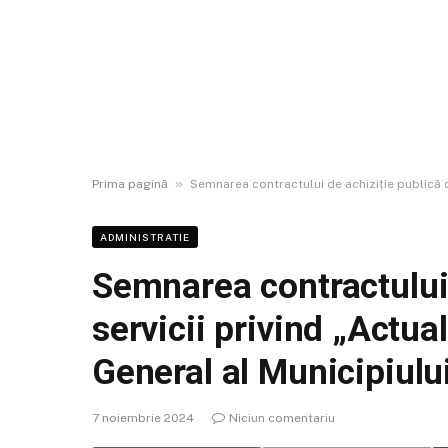
»
Prima pagină
Semnarea contractului de achiziție publică d
ADMINISTRATIE
Semnarea contractului 
servicii privind „Actua
General al Municipiulu
7 noiembrie 2024
Niciun comentariu