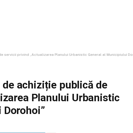
e servicii privind „Actualizarea Planului Urbanistic General al Municipiului D
de achiziție publică de
lizarea Planului Urbanistic
i Dorohoi”