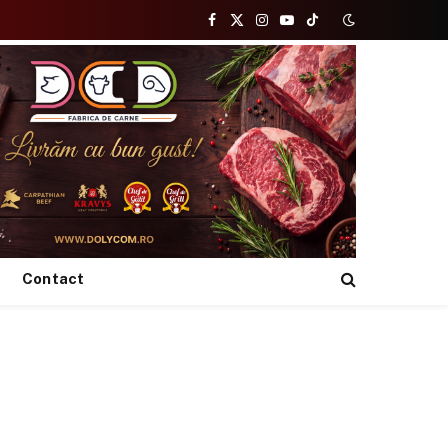
Facebook
X
Instagram
YouTube
TikTok
(Twitter)
Contact