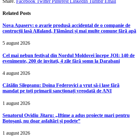
Share.
Facebook
Twitter
Pinterest
LinkedIn
Tumblr
Email
Related
Posts
Nova Apaserv: o avarie produsă accidental de o companie de
contrucții lasă Alfaland, Flămânzi și mai multe comune fără apă
5 august 2026
Cel mai nebun festival din Nordul Moldovei începe JOI: 140 de
evenimente, 200 de invitați, 4 zile fără somn la Darabani
4 august 2026
Cătălin Silegeanu: Doina Federovici a vrut să-i lase fără
mandat pe toți primarii sancționați vreodată de ANI
1 august 2026
Senatorul Ovidiu Jitaru: „Iftime a adus proiecte mari pentru
Botoșani, nu doar asfaltări și podețe”
1 august 2026