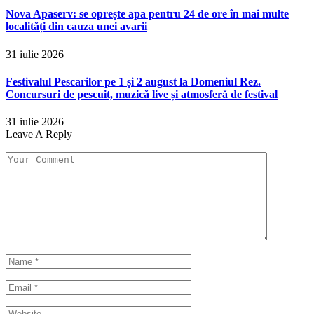
Nova Apaserv: se oprește apa pentru 24 de ore în mai multe
localități din cauza unei avarii
31 iulie 2026
Festivalul Pescarilor pe 1 și 2 august la Domeniul Rez.
Concursuri de pescuit, muzică live și atmosferă de festival
31 iulie 2026
Leave A Reply