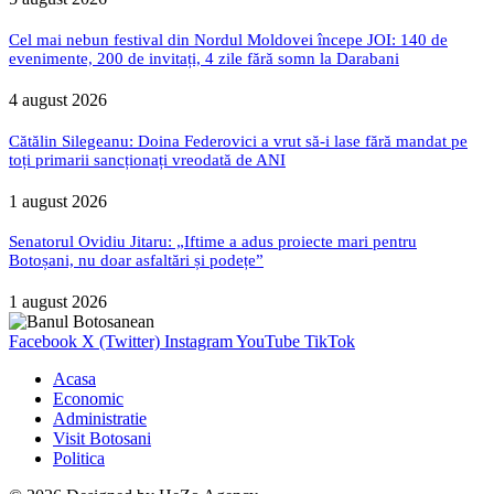
Cel mai nebun festival din Nordul Moldovei începe JOI: 140 de
evenimente, 200 de invitați, 4 zile fără somn la Darabani
4 august 2026
Cătălin Silegeanu: Doina Federovici a vrut să-i lase fără mandat pe
toți primarii sancționați vreodată de ANI
1 august 2026
Senatorul Ovidiu Jitaru: „Iftime a adus proiecte mari pentru
Botoșani, nu doar asfaltări și podețe”
1 august 2026
Facebook
X (Twitter)
Instagram
YouTube
TikTok
Acasa
Economic
Administratie
Visit Botosani
Politica