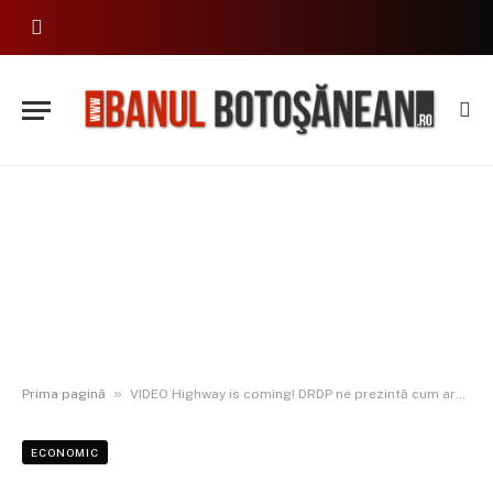
»
Prima pagină
VIDEO Highway is coming! DRDP ne prezintă cum arată autostrada A7 pe tronsonul Buzău-Focșani
ECONOMIC