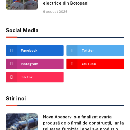
electrice din Botoșani
6 august 2026
Social Media
Facebook
Twitter
Instagram
YouTube
TikTok
Stiri noi
Nova Apaserv: s-a finalizat avaria
produsă de o firmă de construcții, iar la
reluarea furnizării apei s-a produs o