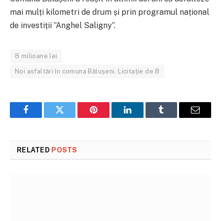
mai mulți kilometri de drum și prin programul național
de investiții ”Anghel Saligny”.
8 milioane lei
Noi asfaltări în comuna Bălușeni. Licitație de 8
Facebook
Twitter
Pinterest
LinkedIn
Tumblr
Email
RELATED
POSTS