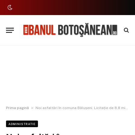
»
Prima pagină
Noi asfaltări în comuna Bălușeni. Licitație de 8,8 milioane lei
ADMINISTRATIE