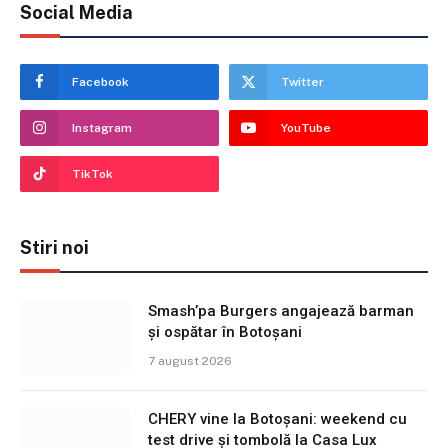
Social Media
Facebook
Twitter
Instagram
YouTube
TikTok
Stiri noi
Smash’pa Burgers angajează barman
și ospătar în Botoșani
7 august 2026
CHERY vine la Botoșani: weekend cu
test drive și tombolă la Casa Lux