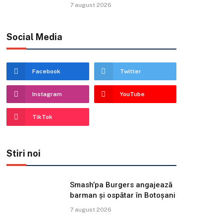
7 august 2026
Social Media
Facebook
Twitter
Instagram
YouTube
TikTok
Stiri noi
Smash’pa Burgers angajează
barman și ospătar în Botoșani
7 august 2026