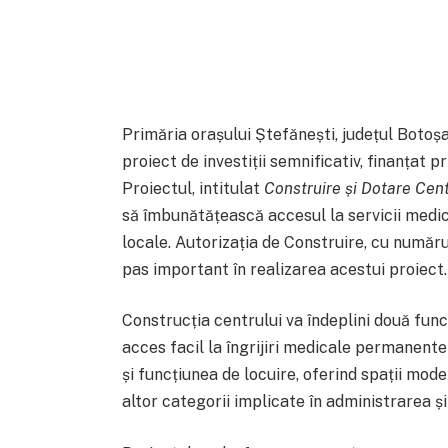
Primăria orașului Ștefănești, județul Boto
proiect de investiții semnificativ, finanțat p
Proiectul, intitulat
Construire și Dotare Cen
să îmbunătățească accesul la servicii medic
locale. Autorizația de Construire, cu număru
pas important în realizarea acestui proiect.
Construcția centrului va îndeplini două funcț
acces facil la îngrijiri medicale permanente 
și funcțiunea de locuire, oferind spații mo
altor categorii implicate în administrarea ș