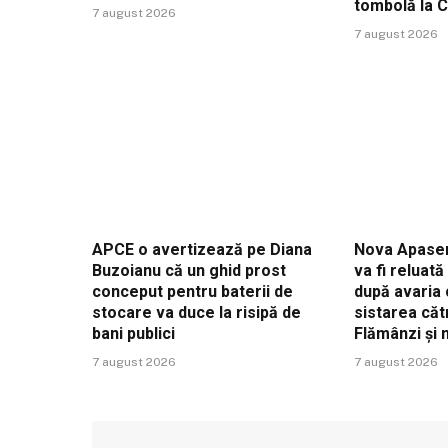
tombolă la 
7 august 2026
7 august 2026
APCE o avertizează pe Diana
Nova Apaser
Buzoianu că un ghid prost
va fi reluat
conceput pentru baterii de
după avaria 
stocare va duce la risipă de
sistarea căt
bani publici
Flămânzi și
7 august 2026
7 august 2026