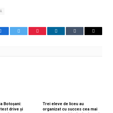
ȚĂ
Facebook
Twitter
Pinterest
LinkedIn
Tumblr
Email
a Botoșani:
Trei eleve de liceu au
est drive și
organizat cu succes cea mai