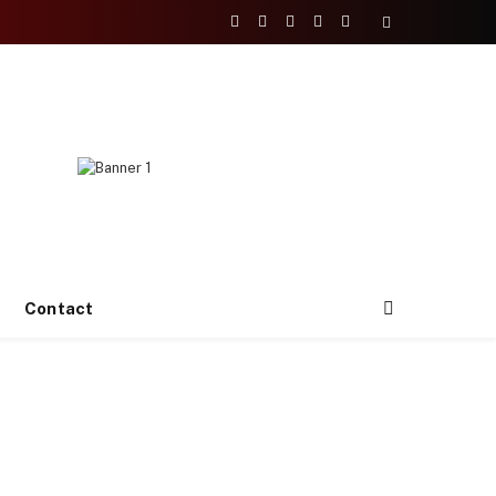
Facebook
X
Instagram
YouTube
TikTok
(Twitter)
Contact