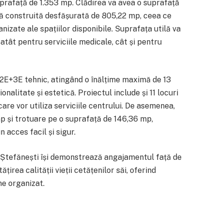
prafață de 1.353 mp. Clădirea va avea o suprafață
ță construită desfășurată de 805,22 mp, ceea ce
nizate ale spațiilor disponibile. Suprafața utilă va
 atât pentru serviciile medicale, cât și pentru
+2E+3E tehnic, atingând o înălțime maximă de 13
ionalitate și estetică. Proiectul include și 11 locuri
are vor utiliza serviciile centrului. De asemenea,
p și trotuare pe o suprafață de 146,36 mp,
 acces facil și sigur.
 Ștefănești își demonstrează angajamentul față de
țirea calității vieții cetățenilor săi, oferind
ne organizat.