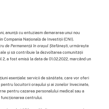
șani, anunță cu entuziasm demararea unui nou
rin Compania Națională de Investiții (CNI).
tru de Permanență în orașul Ștefănești
, urmărește
ale și să contribuie la dezvoltarea comunității
l 2, a fost emisă la data de 01.02.2022, marcând un
iuni esențiale: servicii de sănătate, care vor oferi
pentru locuitorii orașului și ai zonelor învecinate,
derne pentru cazarea personalului medical sau a
i funcționarea centrului.