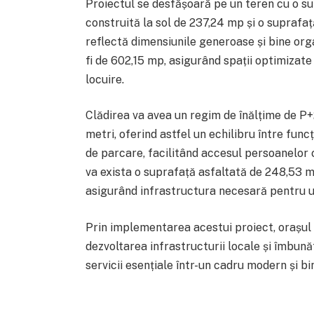
Proiectul se desfășoară pe un teren cu o su
construită la sol de 237,24 mp și o suprafa
reflectă dimensiunile generoase și bine orga
fi de 602,15 mp, asigurând spații optimizate
locuire.
Clădirea va avea un regim de înălțime de P
metri, oferind astfel un echilibru între funcț
de parcare, facilitând accesul persoanelor c
va exista o suprafață asfaltată de 248,53 m
asigurând infrastructura necesară pentru un
Prin implementarea acestui proiect, orașul
dezvoltarea infrastructurii locale și îmbunătă
servicii esențiale într-un cadru modern și bi