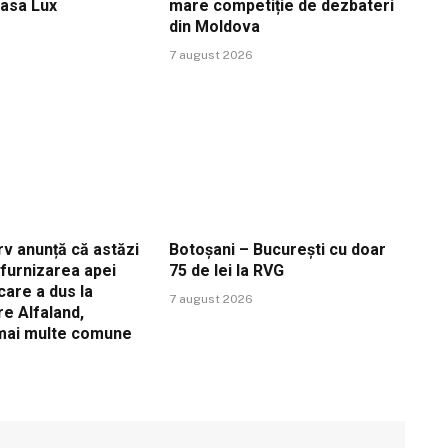
Casa Lux
mare competiție de dezbateri
din Moldova
7 august 2026
v anunță că astăzi
Botoșani – București cu doar
ă furnizarea apei
75 de lei la RVG
care a dus la
7 august 2026
re Alfaland,
 mai multe comune