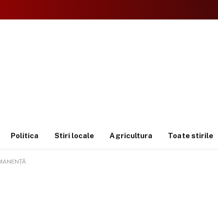
Politica
Stiri locale
Agricultura
Toate stirile
RMANENȚĂ