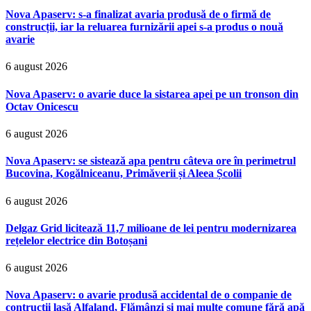
Nova Apaserv: s-a finalizat avaria produsă de o firmă de
construcții, iar la reluarea furnizării apei s-a produs o nouă
avarie
6 august 2026
Nova Apaserv: o avarie duce la sistarea apei pe un tronson din
Octav Onicescu
6 august 2026
Nova Apaserv: se sistează apa pentru câteva ore în perimetrul
Bucovina, Kogălniceanu, Primăverii și Aleea Școlii
6 august 2026
Delgaz Grid licitează 11,7 milioane de lei pentru modernizarea
rețelelor electrice din Botoșani
6 august 2026
Nova Apaserv: o avarie produsă accidental de o companie de
contrucții lasă Alfaland, Flămânzi și mai multe comune fără apă