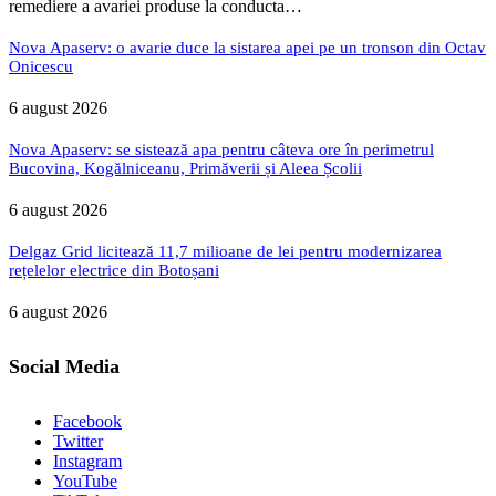
remediere a avariei produse la conducta…
Nova Apaserv: o avarie duce la sistarea apei pe un tronson din Octav
Onicescu
6 august 2026
Nova Apaserv: se sistează apa pentru câteva ore în perimetrul
Bucovina, Kogălniceanu, Primăverii și Aleea Școlii
6 august 2026
Delgaz Grid licitează 11,7 milioane de lei pentru modernizarea
rețelelor electrice din Botoșani
6 august 2026
Social Media
Facebook
Twitter
Instagram
YouTube