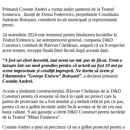
Primarul Cosmin Andrei a vizitat astăzi șantierul de la Teatrul
Eminescu , însoțit de Doina Federovici, președintele Consiliului
Județean Botoșani, consilierii locali municipali și reprezentanții
presei.
24 noiembrie 2024 este termenul pentru finalizarea lucrărilor la
Teatrul Eminescu, iar antreprenorul general, compania D&D
Construct, condusă de Răzvan Chelărașu, asigură că va fi respectat
acest termen, recepția finală fiind făcută după această dată.
”A fost un efort deosebit, mai avem un mic pas de făcut. Vrem o
lansare într-un mod grandios pentru că actorii au fost 10 ani pe
scene improvizate și condiții improprii. Ne dorim să avem și
Filarmonica ”George Enescu” Botoșani”
, a declarat primarul
Cosmin Andrei
.
Acesta a mulțumit constructorului, Răzvan Chelărașu de la D&D
Construct pentru că reușește să ducă la capăt un proiect care la
partea de proiectare nu a fost detaliat și a trebuit refăcut pas cu pas,
pentru că nu a grăbit lucrările astfel încât acestea să fie de cea mai
bună calitate. 9 ani garanție a oferit D&D Construct pentru lucrările
de la Teatrul ”Mihai Eminescu”.
Cosmin Andrei a ținut să precizeze că nu a grăbit proiectul pentru a