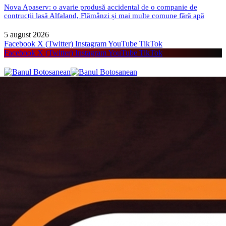
Nova Apaserv: o avarie produsă accidental de o companie de
contrucții lasă Alfaland, Flămânzi și mai multe comune fără apă
5 august 2026
Facebook
X (Twitter)
Instagram
YouTube
TikTok
Facebook
X (Twitter)
Instagram
YouTube
TikTok