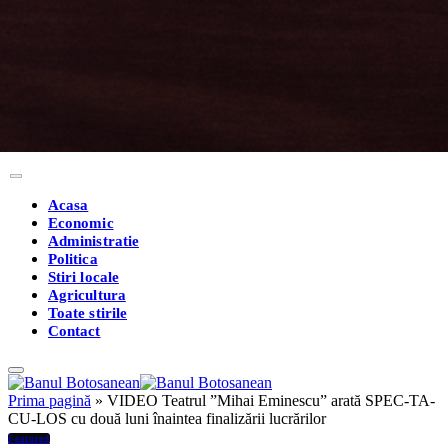
Acasa
Economic
Administratie
Politica
Stiri locale
Agricultura
Toate stirile
Contact
Prima pagină
»
VIDEO Teatrul ”Mihai Eminescu” arată SPEC-TA-
CU-LOS cu două luni înaintea finalizării lucrărilor
Featured