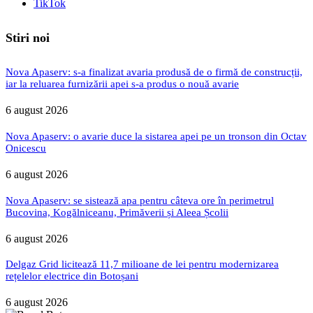
TikTok
Stiri noi
Nova Apaserv: s-a finalizat avaria produsă de o firmă de construcții,
iar la reluarea furnizării apei s-a produs o nouă avarie
6 august 2026
Nova Apaserv: o avarie duce la sistarea apei pe un tronson din Octav
Onicescu
6 august 2026
Nova Apaserv: se sistează apa pentru câteva ore în perimetrul
Bucovina, Kogălniceanu, Primăverii și Aleea Școlii
6 august 2026
Delgaz Grid licitează 11,7 milioane de lei pentru modernizarea
rețelelor electrice din Botoșani
6 august 2026