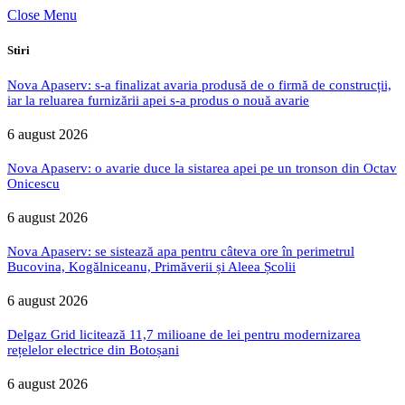
Close Menu
Stiri
Nova Apaserv: s-a finalizat avaria produsă de o firmă de construcții,
iar la reluarea furnizării apei s-a produs o nouă avarie
6 august 2026
Nova Apaserv: o avarie duce la sistarea apei pe un tronson din Octav
Onicescu
6 august 2026
Nova Apaserv: se sistează apa pentru câteva ore în perimetrul
Bucovina, Kogălniceanu, Primăverii și Aleea Școlii
6 august 2026
Delgaz Grid licitează 11,7 milioane de lei pentru modernizarea
rețelelor electrice din Botoșani
6 august 2026