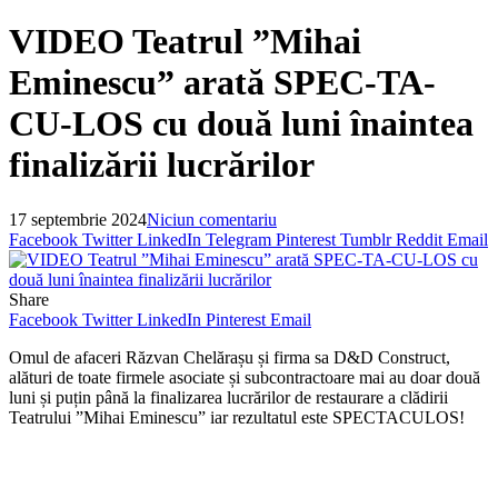
VIDEO Teatrul ”Mihai
Eminescu” arată SPEC-TA-
CU-LOS cu două luni înaintea
finalizării lucrărilor
17 septembrie 2024
Niciun comentariu
Facebook
Twitter
LinkedIn
Telegram
Pinterest
Tumblr
Reddit
Email
Share
Facebook
Twitter
LinkedIn
Pinterest
Email
Omul de afaceri Răzvan Chelărașu și firma sa D&D Construct,
alături de toate firmele asociate și subcontractoare mai au doar două
luni și puțin până la finalizarea lucrărilor de restaurare a clădirii
Teatrului ”Mihai Eminescu” iar rezultatul este SPECTACULOS!