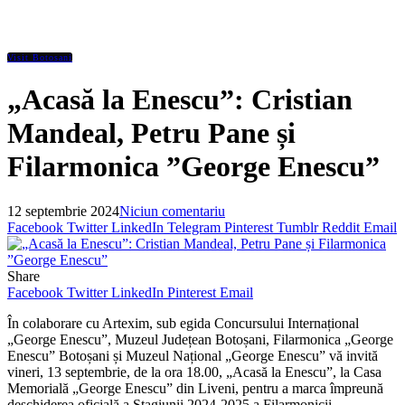
Visit Botosani
„Acasă la Enescu”: Cristian
Mandeal, Petru Pane și
Filarmonica ”George Enescu”
12 septembrie 2024
Niciun comentariu
Facebook
Twitter
LinkedIn
Telegram
Pinterest
Tumblr
Reddit
Email
Share
Facebook
Twitter
LinkedIn
Pinterest
Email
În colaborare cu Artexim, sub egida Concursului Internațional
„George Enescu”, Muzeul Județean Botoșani, Filarmonica „George
Enescu” Botoșani și Muzeul Național „George Enescu” vă invită
vineri, 13 septembrie, de la ora 18.00, „Acasă la Enescu”, la Casa
Memorială „George Enescu” din Liveni, pentru a marca împreună
deschiderea oficială a Stagiunii 2024-2025 a Filarmonicii