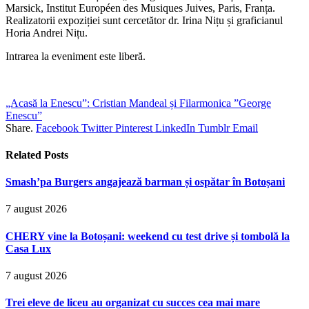
Marsick, Institut Européen des Musiques Juives, Paris, Franța.
Realizatorii expoziției sunt cercetător dr. Irina Nițu și graficianul
Horia Andrei Nițu.
Intrarea la eveniment este liberă.
„Acasă la Enescu”: Cristian Mandeal și Filarmonica ”George
Enescu”
Share.
Facebook
Twitter
Pinterest
LinkedIn
Tumblr
Email
Related
Posts
Smash’pa Burgers angajează barman și ospătar în Botoșani
7 august 2026
CHERY vine la Botoșani: weekend cu test drive și tombolă la
Casa Lux
7 august 2026
Trei eleve de liceu au organizat cu succes cea mai mare