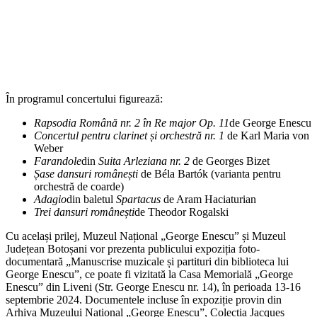
În programul concertului figurează:
Rapsodia Română nr. 2 în Re major Op. 11
de George Enescu
Concertul pentru clarinet și orchestră nr. 1
de Karl Maria von
Weber
Farandole
din
Suita Arleziana nr. 2
de Georges Bizet
Șase dansuri românești
de Béla Bartók (varianta pentru
orchestră de coarde)
Adagio
din baletul
Spartacus
de Aram Haciaturian
Trei dansuri românești
de Theodor Rogalski
Cu același prilej, Muzeul Național „George Enescu” și Muzeul
Județean Botoșani vor prezenta publicului expoziția foto-
documentară „Manuscrise muzicale și partituri din biblioteca lui
George Enescu”, ce poate fi vizitată la Casa Memorială „George
Enescu” din Liveni (Str. George Enescu nr. 14), în perioada 13-16
septembrie 2024. Documentele incluse în expoziție provin din
Arhiva Muzeului Național „George Enescu”, Colecția Jacques