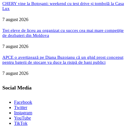
CHERY vine la Botoșani: weekend cu test drive și tombolă la Casa
Lux
7 august 2026
Trei eleve de liceu au organizat cu succes cea mai mare competiție
de dezbateri din Moldova
7 august 2026
APCE o avertizează pe Diana Buzoianu că un ghid prost conceput
pentru baterii de stocare va duce la risipă de bani publici
7 august 2026
Social Media
Facebook
Twitter
Instagram
YouTube
TikTok