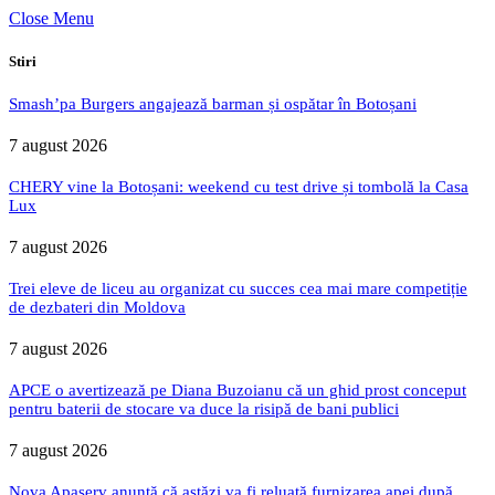
Close Menu
Stiri
Smash’pa Burgers angajează barman și ospătar în Botoșani
7 august 2026
CHERY vine la Botoșani: weekend cu test drive și tombolă la Casa
Lux
7 august 2026
Trei eleve de liceu au organizat cu succes cea mai mare competiție
de dezbateri din Moldova
7 august 2026
APCE o avertizează pe Diana Buzoianu că un ghid prost conceput
pentru baterii de stocare va duce la risipă de bani publici
7 august 2026
Nova Apaserv anunță că astăzi va fi reluată furnizarea apei după