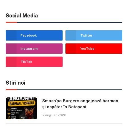
Social Media
Facebook
Twitter
Instagram
YouTube
TikTok
Stiri noi
Smash’pa Burgers angajează barman
și ospătar în Botoșani
7 august 2026