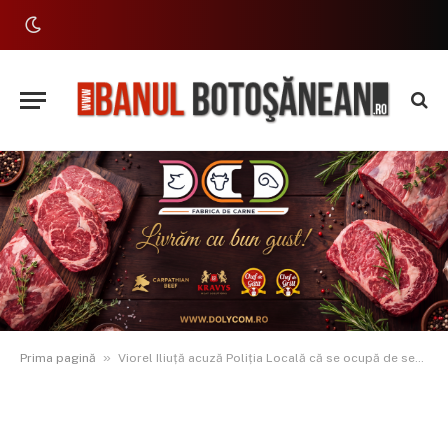
»
Prima pagină
Viorel Iliuță acuză Poliția Locală că se ocupă de semințe