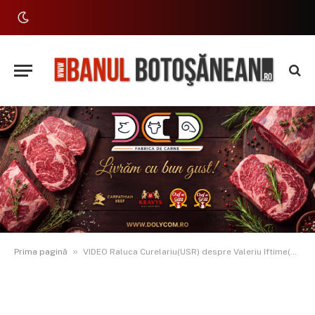
»
Prima pagină
VIDEO Raluca Curelariu(USR) despre Valeriu Iftime(PNL): “A venit în CJ să facă circ?”