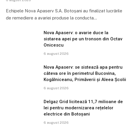
6 august 2026
Echipele Nova Apaserv S.A. Botoșani au finalizat lucrările
de remediere a avariei produse la conducta…
Nova Apaserv: o avarie duce la
sistarea apei pe un tronson din Octav
Onicescu
6 august 2026
Nova Apaserv: se sistează apa pentru
câteva ore în perimetrul Bucovina,
Kogălniceanu, Primăverii și Aleea Școlii
6 august 2026
Delgaz Grid licitează 11,7 milioane de
lei pentru modernizarea rețelelor
electrice din Botoșani
6 august 2026