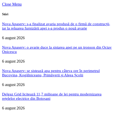
Close Menu
Stiri
Nova Apaserv: s-a finalizat avaria produsă de o firmă de construcții,
iar la reluarea furnizării apei s-a produs o nouă avarie
6 august 2026
Nova Apaserv: o avarie duce la sistarea apei pe un tronson din Octav
Onicescu
6 august 2026
Nova Apaserv: se sistează apa pentru câteva ore în perimetrul
Bucovina, Kogălniceanu, Primăverii și Aleea Școlii
6 august 2026
Delgaz Grid licitează 11,7 milioane de lei pentru modernizarea
rețelelor electrice din Botoșani
6 august 2026