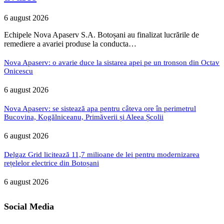
6 august 2026
Echipele Nova Apaserv S.A. Botoșani au finalizat lucrările de
remediere a avariei produse la conducta…
Nova Apaserv: o avarie duce la sistarea apei pe un tronson din Octav
Onicescu
6 august 2026
Nova Apaserv: se sistează apa pentru câteva ore în perimetrul
Bucovina, Kogălniceanu, Primăverii și Aleea Școlii
6 august 2026
Delgaz Grid licitează 11,7 milioane de lei pentru modernizarea
rețelelor electrice din Botoșani
6 august 2026
Social Media