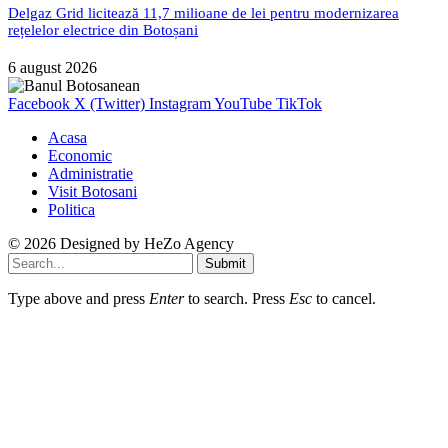
Delgaz Grid licitează 11,7 milioane de lei pentru modernizarea
rețelelor electrice din Botoșani
6 august 2026
Facebook
X (Twitter)
Instagram
YouTube
TikTok
Acasa
Economic
Administratie
Visit Botosani
Politica
© 2026 Designed by
HeZo Agency
Submit
Type above and press
Enter
to search. Press
Esc
to cancel.