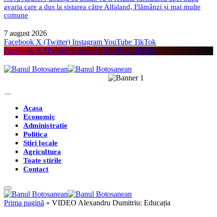
avaria care a dus la sistarea către Alfaland, Flămânzi și mai multe
comune
7 august 2026
Facebook
X (Twitter)
Instagram
YouTube
TikTok
Facebook
X (Twitter)
Instagram
YouTube
TikTok
Acasa
Economic
Administratie
Politica
Stiri locale
Agricultura
Toate stirile
Contact
Prima pagină
»
VIDEO Alexandru Dumitriu: Educația