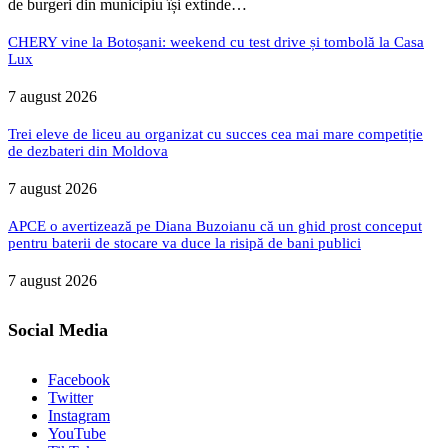
de burgeri din municipiu își extinde…
CHERY vine la Botoșani: weekend cu test drive și tombolă la Casa
Lux
7 august 2026
Trei eleve de liceu au organizat cu succes cea mai mare competiție
de dezbateri din Moldova
7 august 2026
APCE o avertizează pe Diana Buzoianu că un ghid prost conceput
pentru baterii de stocare va duce la risipă de bani publici
7 august 2026
Social Media
Facebook
Twitter
Instagram
YouTube