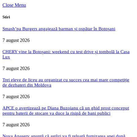
Close Menu
Stiri
Smash’pa Burgers angajează barman și ospătar în Botoșani
7 august 2026
CHERY vine la Botoșani: weekend cu test drive și tombolă la Casa
Lux
7 august 2026
Trei eleve de liceu au organizat cu succes cea mai mare competiție
de dezbateri din Moldova
7 august 2026
APCE o avertizează pe Diana Buzoianu că un ghid prost conceput
pentru baterii de stocare va duce la risipă de bani publici
7 august 2026
Nova Apaserv anunță că astăzi va fi reluată furnizarea apei după