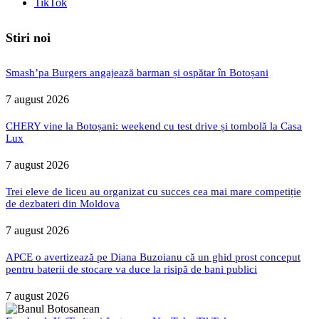
TikTok
Stiri noi
Smash’pa Burgers angajează barman și ospătar în Botoșani
7 august 2026
CHERY vine la Botoșani: weekend cu test drive și tombolă la Casa
Lux
7 august 2026
Trei eleve de liceu au organizat cu succes cea mai mare competiție
de dezbateri din Moldova
7 august 2026
APCE o avertizează pe Diana Buzoianu că un ghid prost conceput
pentru baterii de stocare va duce la risipă de bani publici
7 august 2026