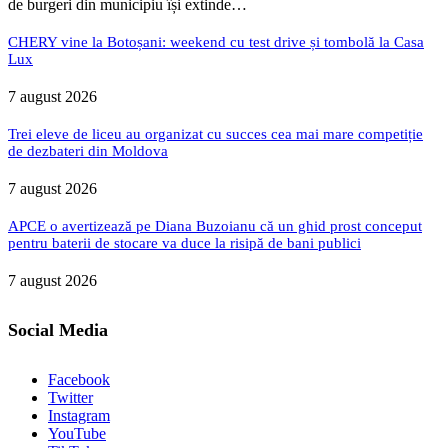
de burgeri din municipiu își extinde…
CHERY vine la Botoșani: weekend cu test drive și tombolă la Casa
Lux
7 august 2026
Trei eleve de liceu au organizat cu succes cea mai mare competiție
de dezbateri din Moldova
7 august 2026
APCE o avertizează pe Diana Buzoianu că un ghid prost conceput
pentru baterii de stocare va duce la risipă de bani publici
7 august 2026
Social Media
Facebook
Twitter
Instagram
YouTube