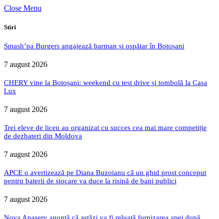
Close Menu
Stiri
Smash’pa Burgers angajează barman și ospătar în Botoșani
7 august 2026
CHERY vine la Botoșani: weekend cu test drive și tombolă la Casa
Lux
7 august 2026
Trei eleve de liceu au organizat cu succes cea mai mare competiție
de dezbateri din Moldova
7 august 2026
APCE o avertizează pe Diana Buzoianu că un ghid prost conceput
pentru baterii de stocare va duce la risipă de bani publici
7 august 2026
Nova Apaserv anunță că astăzi va fi reluată furnizarea apei după