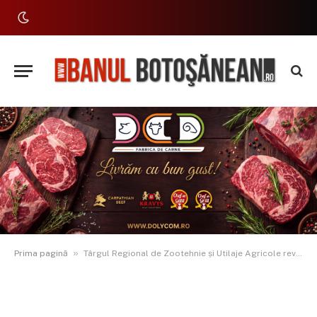
»
Prima pagină
Târgul Regional de Zootehnie și Utilaje Agricole revine la Botoșani: invitație deschisă pentru toți iubitorii agriculturii