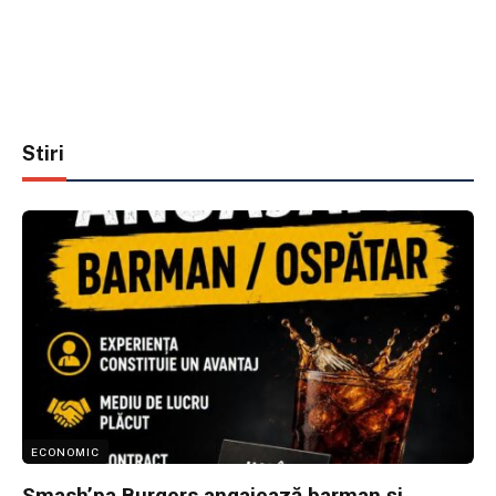
Stiri
ECONOMIC
Smash’pa Burgers angajează barman și