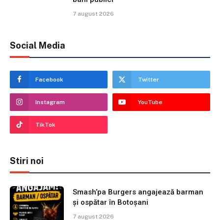
7 august 2026
Social Media
Facebook
Twitter
Instagram
YouTube
TikTok
Stiri noi
Smash’pa Burgers angajează barman
și ospătar în Botoșani
7 august 2026