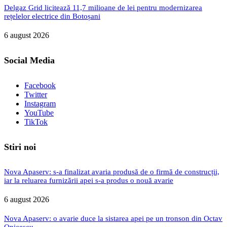
Delgaz Grid licitează 11,7 milioane de lei pentru modernizarea
rețelelor electrice din Botoșani
6 august 2026
Social Media
Facebook
Twitter
Instagram
YouTube
TikTok
Stiri noi
Nova Apaserv: s-a finalizat avaria produsă de o firmă de construcții,
iar la reluarea furnizării apei s-a produs o nouă avarie
6 august 2026
Nova Apaserv: o avarie duce la sistarea apei pe un tronson din Octav