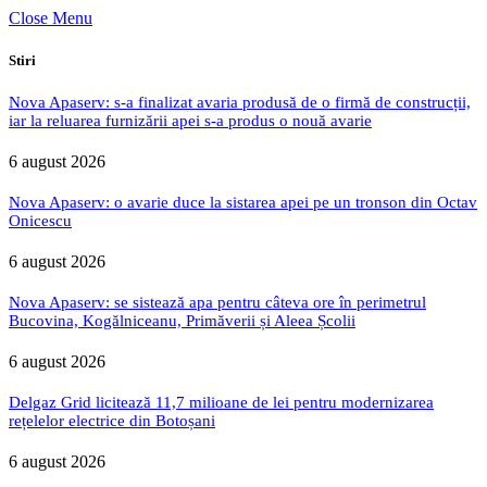
Close Menu
Stiri
Nova Apaserv: s-a finalizat avaria produsă de o firmă de construcții,
iar la reluarea furnizării apei s-a produs o nouă avarie
6 august 2026
Nova Apaserv: o avarie duce la sistarea apei pe un tronson din Octav
Onicescu
6 august 2026
Nova Apaserv: se sistează apa pentru câteva ore în perimetrul
Bucovina, Kogălniceanu, Primăverii și Aleea Școlii
6 august 2026
Delgaz Grid licitează 11,7 milioane de lei pentru modernizarea
rețelelor electrice din Botoșani
6 august 2026