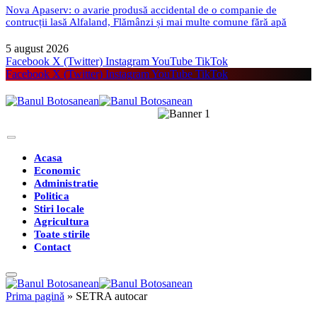
Nova Apaserv: o avarie produsă accidental de o companie de
contrucții lasă Alfaland, Flămânzi și mai multe comune fără apă
5 august 2026
Facebook
X (Twitter)
Instagram
YouTube
TikTok
Facebook
X (Twitter)
Instagram
YouTube
TikTok
Acasa
Economic
Administratie
Politica
Stiri locale
Agricultura
Toate stirile
Contact
Prima pagină
»
SETRA autocar