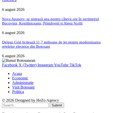
Onicescu
6 august 2026
Nova Apaserv: se sistează apa pentru câteva ore în perimetrul
Bucovina, Kogălniceanu, Primăverii și Aleea Școlii
6 august 2026
Delgaz Grid licitează 11,7 milioane de lei pentru modernizarea
rețelelor electrice din Botoșani
6 august 2026
Facebook
X (Twitter)
Instagram
YouTube
TikTok
Acasa
Economic
Administratie
Visit Botosani
Politica
© 2026 Designed by
HeZo Agency
Submit