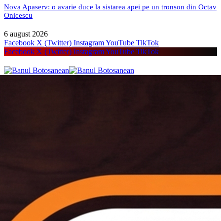
Nova Apaserv: o avarie duce la sistarea apei pe un tronson din Octav
Onicescu
6 august 2026
Facebook
X (Twitter)
Instagram
YouTube
TikTok
Facebook
X (Twitter)
Instagram
YouTube
TikTok