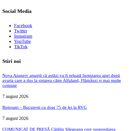
Social Media
Facebook
Twitter
Instagram
YouTube
TikTok
Stiri noi
Nova Apaserv anunță că astăzi va fi reluată furnizarea apei după
avaria care a dus la sistarea către Alfaland, Flămânzi și mai multe
comune
7 august 2026
Botoșani – București cu doar 75 de lei la RVG
7 august 2026
COMUNICAT DE PRESĂ Cătălin Silegeanu cere suspendarea