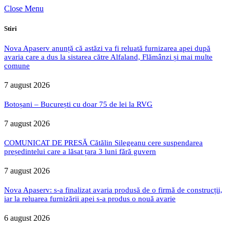
Close Menu
Stiri
Nova Apaserv anunță că astăzi va fi reluată furnizarea apei după
avaria care a dus la sistarea către Alfaland, Flămânzi și mai multe
comune
7 august 2026
Botoșani – București cu doar 75 de lei la RVG
7 august 2026
COMUNICAT DE PRESĂ Cătălin Silegeanu cere suspendarea
președintelui care a lăsat țara 3 luni fără guvern
7 august 2026
Nova Apaserv: s-a finalizat avaria produsă de o firmă de construcții,
iar la reluarea furnizării apei s-a produs o nouă avarie
6 august 2026