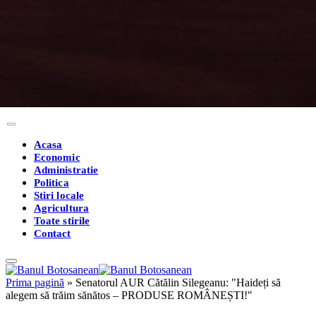
Acasa
Economic
Administratie
Politica
Stiri locale
Agricultura
Toate stirile
Contact
Prima pagină
»
Senatorul AUR Cătălin Silegeanu: "Haideți să
alegem să trăim sănătos – PRODUSE ROMÂNEȘTI!"