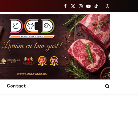
Facebook
X
Instagram
YouTube
TikTok
(Twitter)
Contact