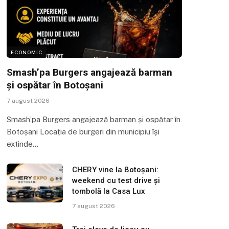
ECONOMIC
Smash’pa Burgers angajează barman
și ospătar în Botoșani
7 august 2026
Smash’pa Burgers angajează barman și ospătar în
Botoșani Locația de burgeri din municipiu își
extinde…
CHERY vine la Botoșani:
weekend cu test drive și
tombolă la Casa Lux
7 august 2026