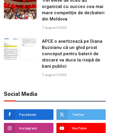
Trei eleve de liceu au
organizat cu succes cea mai
mare competiție de dezbateri
din Moldova
7 august 2026
APCE o avertizează pe Diana
Buzoianu că un ghid prost
conceput pentru baterii de
stocare va duce la risipă de
bani publici
7 august 2026
Social Media
Facebook
Twitter
Instagram
YouTube