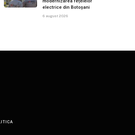
modernizarea rețelelor
electrice din Botoșani
6 august 2026
LITICA