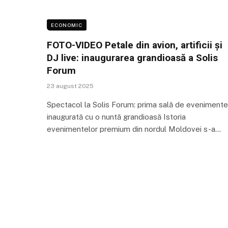
ECONOMIC
FOTO-VIDEO Petale din avion, artificii și
DJ live: inaugurarea grandioasă a Solis
Forum
23 august 2025
Spectacol la Solis Forum: prima sală de evenimente
inaugurată cu o nuntă grandioasă Istoria
evenimentelor premium din nordul Moldovei s-a…