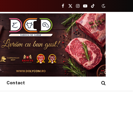
Facebook
X
Instagram
YouTube
TikTok
(Twitter)
Contact