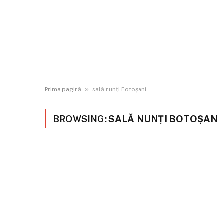
»
Prima pagină
sală nunți Botoșani
BROWSING:
SALĂ NUNȚI BOTOȘAN