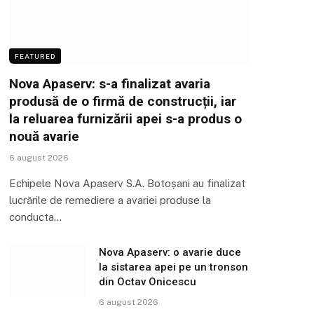
FEATURED
Nova Apaserv: s-a finalizat avaria
produsă de o firmă de construcții, iar
la reluarea furnizării apei s-a produs o
nouă avarie
6 august 2026
Echipele Nova Apaserv S.A. Botoșani au finalizat
lucrările de remediere a avariei produse la
conducta…
Nova Apaserv: o avarie duce
la sistarea apei pe un tronson
din Octav Onicescu
6 august 2026