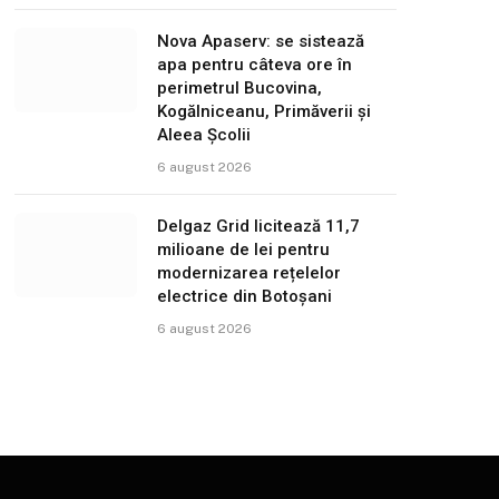
Nova Apaserv: se sistează
apa pentru câteva ore în
perimetrul Bucovina,
Kogălniceanu, Primăverii și
Aleea Școlii
6 august 2026
Delgaz Grid licitează 11,7
milioane de lei pentru
modernizarea rețelelor
electrice din Botoșani
6 august 2026