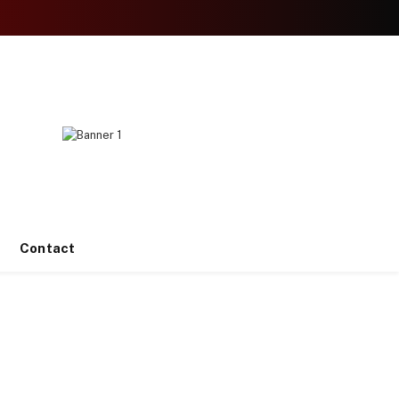
Facebook
X
Instagram
YouTube
TikTok
(Twitter)
Contact