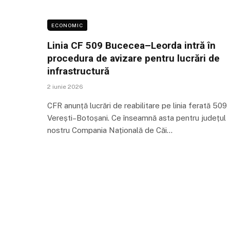
ECONOMIC
Linia CF 509 Bucecea–Leorda intră în
procedura de avizare pentru lucrări de
infrastructură
2 iunie 2026
CFR anunță lucrări de reabilitare pe linia ferată 509
Verești–Botoșani. Ce înseamnă asta pentru județul
nostru Compania Națională de Căi…