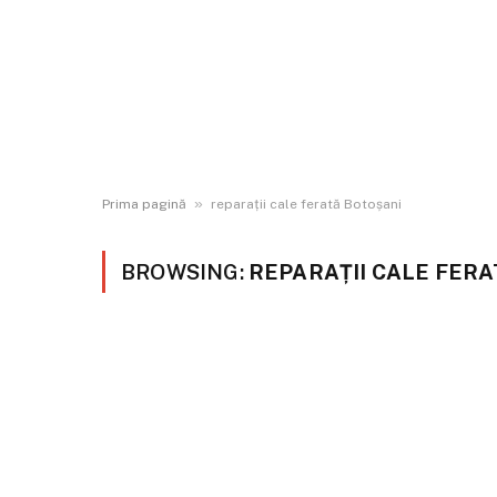
»
Prima pagină
reparații cale ferată Botoșani
BROWSING:
REPARAȚII CALE FER