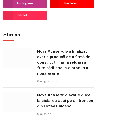
Instagram
YouTube
TikTok
Stiri noi
Nova Apaserv: s-a finalizat
avaria produsă de o firmă de
construcții, iar la reluarea
furnizării apei s-a produs o
nouă avarie
6 august 2026
Nova Apaserv: o avarie duce
la sistarea apei pe un tronson
din Octav Onicescu
6 august 2026