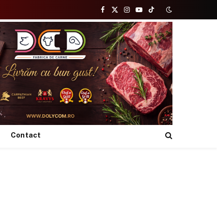
Facebook
X
Instagram
YouTube
TikTok
(Twitter)
Contact