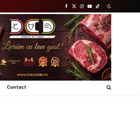
Facebook
X
Instagram
YouTube
TikTok
(Twitter)
Contact