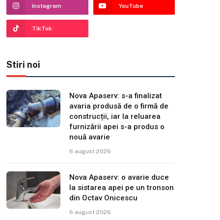
Instagram
YouTube
TikTok
Stiri noi
Nova Apaserv: s-a finalizat
avaria produsă de o firmă de
construcții, iar la reluarea
furnizării apei s-a produs o
nouă avarie
6 august 2026
Nova Apaserv: o avarie duce
la sistarea apei pe un tronson
din Octav Onicescu
6 august 2026