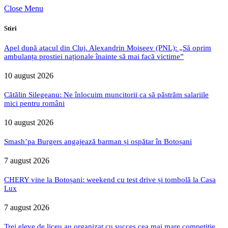
Close Menu
Stiri
Apel după atacul din Cluj. Alexandrin Moiseev (PNL): „Să oprim
ambulanța prostiei naționale înainte să mai facă victime”
10 august 2026
Cătălin Silegeanu: Ne înlocuim muncitorii ca să păstrăm salariile
mici pentru români
10 august 2026
Smash’pa Burgers angajează barman și ospătar în Botoșani
7 august 2026
CHERY vine la Botoșani: weekend cu test drive și tombolă la Casa
Lux
7 august 2026
Trei eleve de liceu au organizat cu succes cea mai mare competiție