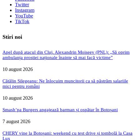
Twitter
Instagram
YouTube
TikTok
Stiri noi
Apel după atacul din Cluj. Alexandrin Moiseev (PNL): „Să oprim
ambulanța prostiei naționale înainte să mai facă victime”
10 august 2026
Cătălin Silegeanu: Ne înlocuim muncitorii ca să păstrăm salariile
mici pentru români
10 august 2026
Smash’pa Burgers angajează barman și ospătar în Botoșani
7 august 2026
CHERY vine la Botoșani: weekend cu test drive și tombolă la Casa
Lux