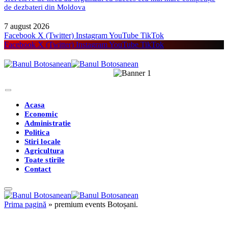
de dezbateri din Moldova
7 august 2026
Facebook
X (Twitter)
Instagram
YouTube
TikTok
Facebook
X (Twitter)
Instagram
YouTube
TikTok
Acasa
Economic
Administratie
Politica
Stiri locale
Agricultura
Toate stirile
Contact
Prima pagină
»
premium events Botoșani.