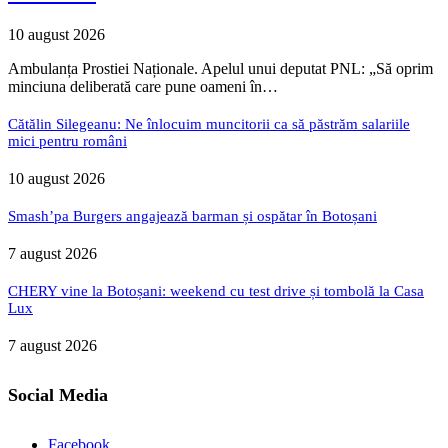
10 august 2026
Ambulanța Prostiei Naționale. Apelul unui deputat PNL: „Să oprim
minciuna deliberată care pune oameni în…
Cătălin Silegeanu: Ne înlocuim muncitorii ca să păstrăm salariile
mici pentru români
10 august 2026
Smash’pa Burgers angajează barman și ospătar în Botoșani
7 august 2026
CHERY vine la Botoșani: weekend cu test drive și tombolă la Casa
Lux
7 august 2026
Social Media
Facebook