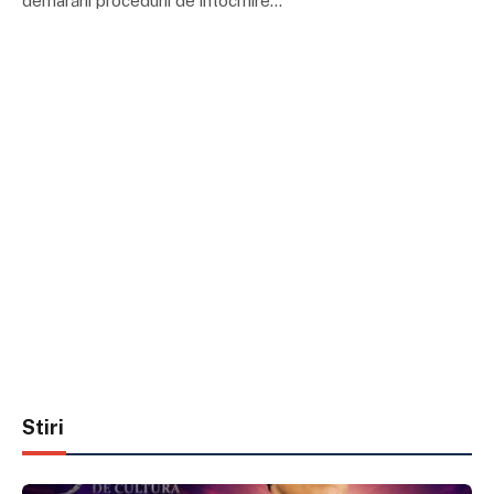
demarării procedurii de întocmire…
Stiri