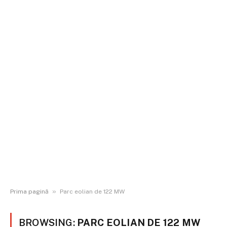
»
Prima pagină
Parc eolian de 122 MW
BROWSING:
PARC EOLIAN DE 122 MW