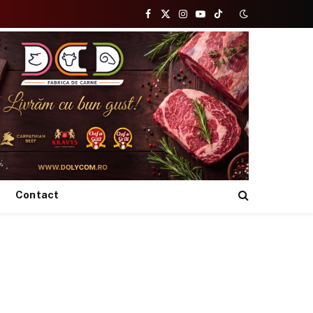
Facebook
X
Instagram
YouTube
TikTok
(Twitter)
Contact