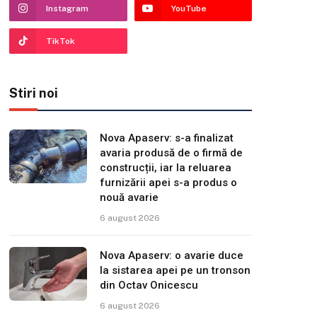
Instagram
YouTube
TikTok
Stiri noi
Nova Apaserv: s-a finalizat
avaria produsă de o firmă de
construcții, iar la reluarea
furnizării apei s-a produs o
nouă avarie
6 august 2026
Nova Apaserv: o avarie duce
la sistarea apei pe un tronson
din Octav Onicescu
6 august 2026