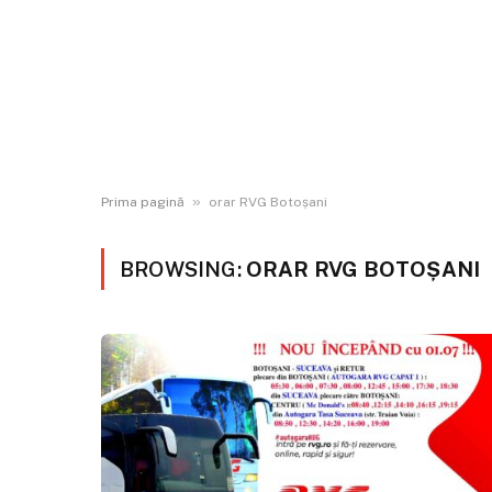
»
Prima pagină
orar RVG Botoșani
BROWSING:
ORAR RVG BOTOȘANI