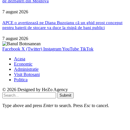
de dezbateri din Moldova
7 august 2026
APCE o avertizează pe Diana Buzoianu că un ghid prost conceput
pentru baterii de stocare va duce la risipă de bani publici
7 august 2026
Facebook
X (Twitter)
Instagram
YouTube
TikTok
Acasa
Economic
Administratie
Visit Botosani
Politica
© 2026 Designed by
HeZo Agency
Submit
Type above and press
Enter
to search. Press
Esc
to cancel.