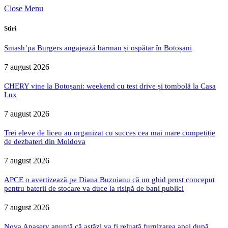
Close Menu
Stiri
Smash’pa Burgers angajează barman și ospătar în Botoșani
7 august 2026
CHERY vine la Botoșani: weekend cu test drive și tombolă la Casa
Lux
7 august 2026
Trei eleve de liceu au organizat cu succes cea mai mare competiție
de dezbateri din Moldova
7 august 2026
APCE o avertizează pe Diana Buzoianu că un ghid prost conceput
pentru baterii de stocare va duce la risipă de bani publici
7 august 2026
Nova Apaserv anunță că astăzi va fi reluată furnizarea apei după