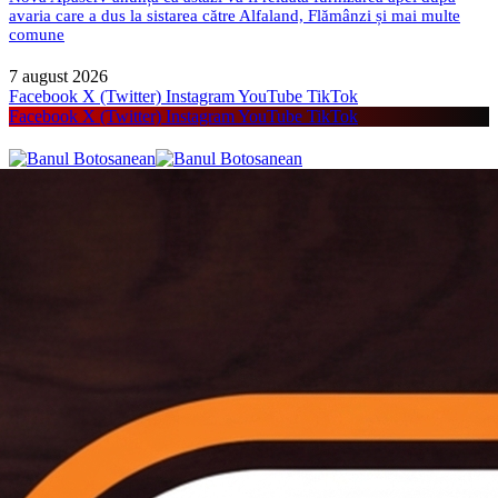
avaria care a dus la sistarea către Alfaland, Flămânzi și mai multe
comune
7 august 2026
Facebook
X (Twitter)
Instagram
YouTube
TikTok
Facebook
X (Twitter)
Instagram
YouTube
TikTok