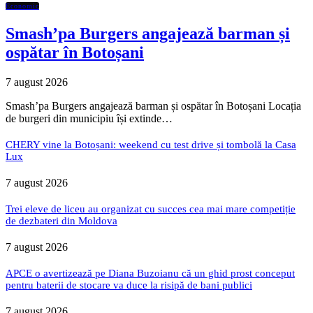
Economic
Smash’pa Burgers angajează barman și
ospătar în Botoșani
7 august 2026
Smash’pa Burgers angajează barman și ospătar în Botoșani Locația
de burgeri din municipiu își extinde…
CHERY vine la Botoșani: weekend cu test drive și tombolă la Casa
Lux
7 august 2026
Trei eleve de liceu au organizat cu succes cea mai mare competiție
de dezbateri din Moldova
7 august 2026
APCE o avertizează pe Diana Buzoianu că un ghid prost conceput
pentru baterii de stocare va duce la risipă de bani publici
7 august 2026