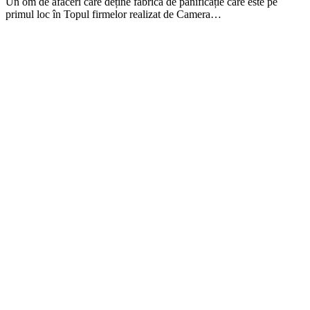
Un om de afaceri care deține fabrica de panificație care este pe
primul loc în Topul firmelor realizat de Camera…