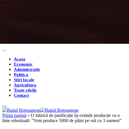
Acasa
Economic
Administratie
Politica
Stiri locale
Agricultura
Toate stirile
Contact
Prima pagină
»
O fabrică de panificație își extinde producție cu o
linie robotizată: ”Vom produce 5000 de pâini pe oră cu 3 oameni”