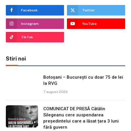
Facebook
Twitter
Instagram
YouTube
TikTok
Stiri noi
Botoșani – București cu doar 75 de lei
la RVG
7 august 2026
COMUNICAT DE PRESĂ Cătălin
Silegeanu cere suspendarea
președintelui care a lăsat țara 3 luni
fără guvern